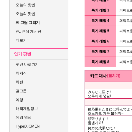
오늘의 핫벤
특기 레벨 3
퍼펙트를
오늘의 팟벤
특기 레벨 4
퍼펙트를
AI 그림 그리기
특기 레벨 5
퍼펙트를
PC 견적 게시판
더보기
특기 레벨 6
퍼펙트를
특기 레벨 7
퍼펙트를
인기 팟벤
특기 레벨 8
퍼펙트를
팟벤 바로가기
치지직
카드 대사
[펼치기]
차벤
걸그룹
みんなに届け！
모두에게 닿길!
여행
해외게임정보
穂乃果もたまには呼んでよ
호노카도 가끔 불러줘~
게임 영상
頑張ります！
힘낼게요!
HyperX OMEN
努力の成果だね！