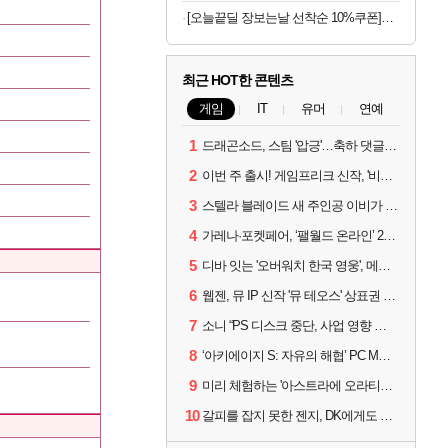
[오늘끝딜 장보는날 선착순 10%쿠폰]센트룸 맨 더블업 60정, 3개
최근 HOT한 콘텐츠
게임
IT
유머
연예
1
드래곤소드, 스팀 '압긍'…축하 댓글 달고 게임 코드 받자!
2
이번 주 출시! 게임프리크 신작, '비스트 오브 리인카네이션'
3
스텔라 블레이드 새 주인공 이비가 부릅니다, 'Wanna be in LOVE' 뮤비 공개
4
가레나·포켓페어, ‘팰월드 온라인’ 2026년 출시 예고
5
디바 잇는 '오버워치 한국 영웅', 메카 파일럿 디몬 나온다
6
웹젠, 뮤 IP 신작 '뮤 테오스' 상표권 출원
7
소니 “PS 디스크 중단, 사업 영향 없다”
8
‘아키에이지 S: 자유의 해협’ PC MMORPG로 개발한다
9
미리 체험하는 '아스트라에 오라티오'...NC, 8/19부터 CBT 참가자 모집
10
갈피를 잡지 못한 젠지, DK에게도 0:2 패배