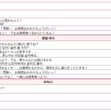
っと照れちゃう！
워!
あ！雪穂～、お雑煮おかわりちょうだいっ！
あっ！ でもお雑煮食べるからいいもん！
랜덤 대사
やさんなんだ♪遊びに来てね？
 있어♪ 놀러 올 거지?
果はピーマンが苦手です……
.호노카는 피망을 싫어해요...
だよ？…でも、希ちゃんには負けるかも
..하지만 노조미에게는 질지도 몰라.
坊をなくす……は無理かもだから、寝坊を少し減らすことにする！
あ！雪穂～、お雑煮おかわりちょうだいっ！
おいでよ！ 一緒にお雑煮食べよう♪
터치시
よー