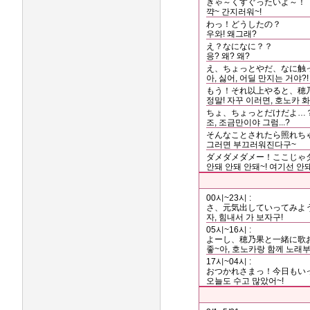
きゃ～くすぐったいよ～！
꺅~ 간지러워~!
わっ！どうしたの？
우와! 왜그래?
え？なになに？？
응? 왜? 왜?
え、ちょっとやだ、なに触
아, 싫어, 어딜 만지는 거야?!
もう！それ以上やると、穂
정말! 자꾸 이러면, 호노카 화
ちょ、ちょっとだけだよ…
조, 조금만이야 그럼...?
そんなことされたら照れち
그러면 부끄러워진다구~
ダメダメダメー！ここじゃ
안돼 안돼 안돼~! 여기선 안돼
00시~23시 :
さ、元気出していってみよ
자, 힘내서 가 보자구!
05시~16시 :
よーし、穂乃果と一緒に歌
좋~아, 호노카랑 함께 노래부
17시~04시 :
おつかれさまっ！今日もい
오늘도 수고 많았어~!