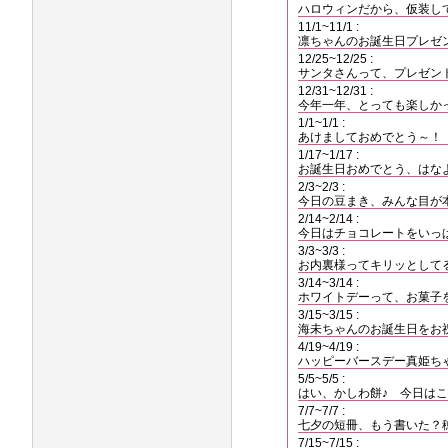
ハロウィンだから、仮装し
11/1~11/1 :
凛ちゃんのお誕生日プレゼ
12/25~12/25 :
サンタさんって、プレゼン
12/31~12/31 :
今年一年、とっても楽しか
1/1~1/1 :
あけましておめでとう～！
1/17~1/17 :
お誕生日おめでとう、はな
2/3~2/3 :
今日の豆まき、みんな目が
2/14~2/14 :
今日はチョコレートをいっ
3/3~3/3 :
お内裏様ってキリッとして
3/14~3/14 :
ホワイトデーって、お菓子
3/15~3/15 :
海未ちゃんのお誕生日をお
4/19~4/19 :
ハッピーバースデー真姫ち
5/5~5/5 :
はい、かしわ餅♪ 今日は
7/7~7/7 :
七夕の短冊、もう書いた？
7/15~7/15 :