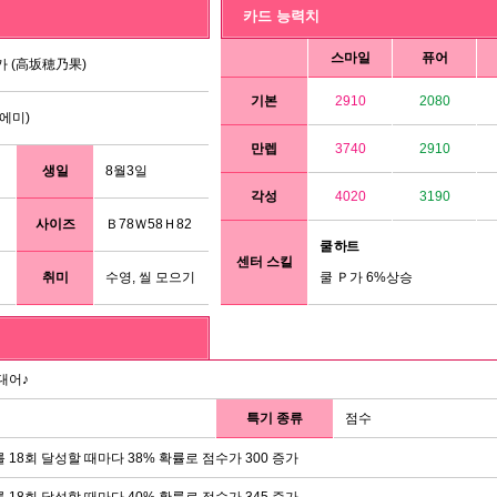
카드 능력치
스마일
퓨어
 (高坂穂乃果)
기본
2910
2080
에미)
만렙
3740
2910
생일
8월3일
각성
4020
3190
사이즈
Ｂ78Ｗ58Ｈ82
쿨 하트
센터 스킬
취미
수영, 씰 모으기
쿨 Ｐ가 6%상승
대어♪
특기 종류
점수
 18회 달성할 때마다 38% 확률로 점수가 300 증가
 18회 달성할 때마다 40% 확률로 점수가 345 증가