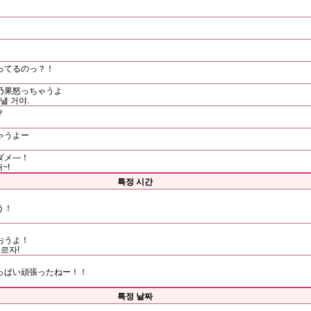
ってるのっ？！
乃果怒っちゃうよ
낼 거야.
？
ゃうよー
ダメ―！
~!
특정 시간
う！
おうよ！
르자!
っぱい頑張ったねー！！
특정 날짜