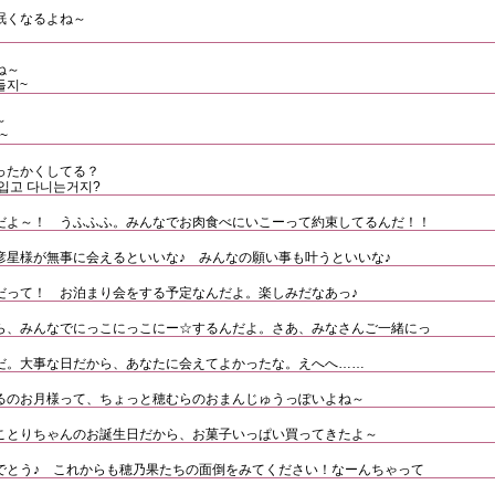
眠くなるよね～
ね～
들지~
～
~
ったかくしてる？
 입고 다니는거지?
だよ～！ うふふふ。みんなでお肉食べにいこーって約束してるんだ！！
彦星様が無事に会えるといいな♪ みんなの願い事も叶うといいな♪
だって！ お泊まり会をする予定なんだよ。楽しみだなあっ♪
ら、みんなでにっこにっこにー☆するんだよ。さあ、みなさんご一緒にっ
だ。大事な日だから、あなたに会えてよかったな。えへへ……
るのお月様って、ちょっと穂むらのおまんじゅうっぽいよね～
はことりちゃんのお誕生日だから、お菓子いっぱい買ってきたよ～
でとう♪ これからも穂乃果たちの面倒をみてください！なーんちゃって