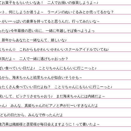
てお菓子をもらいたいなあ！ 二人でお揃いの仮装しようよ～♪
ント、何にしようか迷うよ～ ラーメンのぬいぐるみとか売ってるかな？
トがいーっぱいの倉庫を持ってると思うんだ。行ってみたいな～
ったな♪今年最後の思い出に、一緒に年越しそば食べようよっ
 新年からあなたと一緒なんて、嬉しいな♪
よちゃん☆ これからもかわいいかわいいスクールアイドルでいてね♪
本気だよ～ 二人で一緒に逃げちゃおっか？
ぱい食べていい日だよ♪ ことりちゃんにもらいに行こーっと♪
るから、海未ちゃんと絵里ちゃんが似合いそうかも～
をたくさん食べていい日だよね？ ことりちゃんにもらいに行こーっと♪
祝いして、ビックリさせちゃおう♪ まだ海未ちゃんには内緒だよ～
ゃん♪ みんな、真姫ちゃんのピアノと声がだーいすきなんだよ
こどもの日だから、みんなで作ったんだよ
穂乃果は織姫様と彦星様が毎日会えますように！って書いたよ～