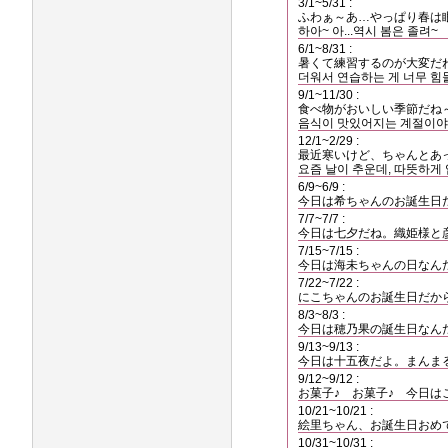
3/1~5/31 :
ふわぁ～あ…やっぱり春は
하아~ 아...역시 봄은 졸려~
6/1~8/31 :
暑くて練習するのが大変だ
더워서 연습하는 게 너무 힘
9/1~11/30 :
食べ物がおいしい季節だね
음식이 맛있어지는 계절이야
12/1~2/29 :
最近寒いけど、ちゃんとあ
요즘 날이 추운데, 따뜻하게
6/9~6/9 :
今日は希ちゃんのお誕生日
7/7~7/7 :
今日は七夕だね。織姫様と
7/15~7/15 :
今日は海未ちゃんの日なん
7/22~7/22 :
にこちゃんのお誕生日だか
8/3~8/3 :
今日は穂乃果の誕生日なん
9/13~9/13 :
今日は十五夜だよ。まんま
9/12~9/12 :
お菓子♪ お菓子♪ 今日
10/21~10/21 :
絵里ちゃん、お誕生日おめ
10/31~10/31 :