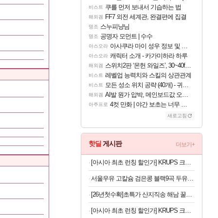
쿠를 먼저 보내서 기습하는 법
비스트
FF7 외전 세계관, 완결편에 집결
해외겜
스누피냥님
명조
공명자 모먼트 | 수수
명조
아사쿠라 마이 성우 정보 및 주요 필모
아스오라
캐릭터 소개 - 카가미하라 하루
아스오라
스위치2판 ‘몬헌 와일즈’, 30~40fps 목표 추정
해외겜
레벨업 능력치와 스킬의 상관관계
비스트
모든 성소 위치 공략 (40개) - 귀환한 영혼 도전과제
비스트
AI발 원가 압박, 메인보드값 오르나
해외겜
4컷 만화 | 야간 보초는 너무 힘들어
아주프로
새로고침
핫딜
게시판
더보기+
[아시아 최초 런칭 할인가] KRUPS 크룹스 초슬림 전자동 커피머신 SA4028K0
서울우유 고칼슘 검은콩 블랙9곡 두유 190ml 20팩 등 행사 모음전
[26년첫수확]초특가 산지직송 해남 꿀고구마
[아시아 최초 런칭 할인가] KRUPS 크룹스 초슬림 전자동 커피머신 SA4001K0