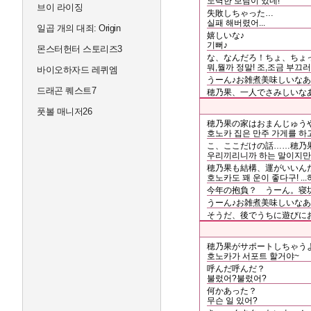
노력한 보람이 있네!
브이 라이징
失敗しちゃった…
실패 해버렸어...
일곱 개의 대죄: Origin
嬉しいな♪
기뻐♪
몬스터헌터 스토리즈3
な、なんだろ！ちょ、ちょ
뭐,뭘까 정말! 조,조금 부끄러
바이오하자드 레퀴엠
うーん♪お雑煮美味しいな
드래곤 퀘스트7
穂乃果、一人でさみしいな
풋볼 매니저26
穂乃果の家はおまんじゅう
호노카 집은 만주 가게를 하고
こ、ここだけの話……穂乃
우리끼리니까 하는 말이지만..
穂乃果も結構、運がいいん
호노카도 꽤 운이 좋다구! .
今年の抱負？ うーん。寝
うーん♪お雑煮美味しいな
そうだ、後でうちに遊びに
穂乃果がサポートしちゃう
호노카가 서포트 할거야~
呼んだ呼んだ？
불렀어?불렀어?
何かあった？
무슨 일 있어?