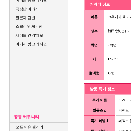
아이돌 응원 게시판
캐릭터 정보
극장판 이야기
이름
코우사카 호노카
질문과 답변
스크린샷 게시판
성우
新田恵海(닛타 
사이트 건의/제보
이미지 링크 게시판
학년
2학년
키
157cm
혈액형
Ｏ형
발동 특기 정보
특기 이름
노려라 
발동조건
퍼펙트
공통 커뮤니티
특기 레벨 1
퍼펙트를
오픈 이슈 갤러리
특기 레벨 2
퍼펙트를