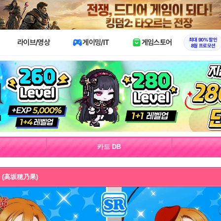
X
최대 90% 할인
라이브/영상
게이밍/IT
게임스토어
8월 프로모션
보
카드 DB
카 (高坂穂乃果)