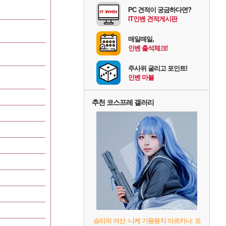
PC 견적이 궁금하다면?
IT인벤 견적게시판
매일매일,
인벤 출석체크!
주사위 굴리고 포인트!
인벤 마블
추천 코스프레 갤러리
승리의 여신: 니케 기묭묭지 아르카나: 포