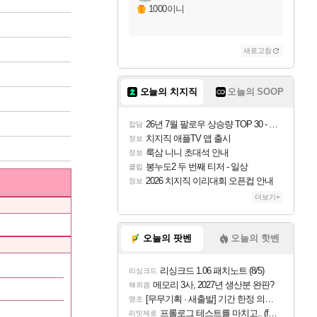
1000이니
새로고침
오늘의 치지직
오늘의 SOOP
26년 7월 팔로우 상승량 TOP 30 - 월간 치지직
잡담
치지직 애플TV 앱 출시
정보
룩삼 니니 초대석 안내
정보
봉누도2 두 번째 티저 - 일상
클립
2026 치지직 이리대회 오픈컵 안내
정보
더보기+
오늘의 팟벤
오늘의 핫벤
리싱크드 1.06 패치노트 (8/5)
리싱크드
메모리 3사, 2027년 생산분 완판?
해외겜
[무무기획 · 새출발] 기간 한정 의뢰 이벤트
명조
프롤로그 테스트를 마치고.. (feat. 리아)
리밋제로