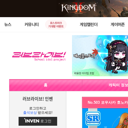
로스트아크
뉴스
커뮤니티
게임캘린더
게이머존
기대평 이벤트
홈
캐릭터 정
러브라이브! 인벤
No.503 코우사카 호노
로그인하고
출석보상
받으세요!
로그인