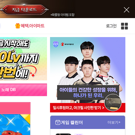
혜택.아이마트
로그인
인
벤
전
체
사
이
트
맵
노래 DB
게임 캘린더
더보기+