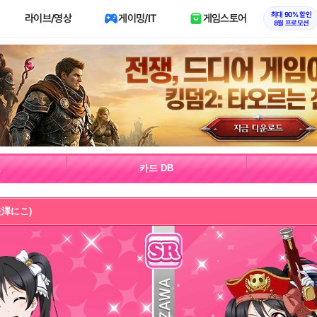
최대 90% 할인
라이브/영상
게이밍/IT
게임스토어
8월 프로모션
보
카드 DB
(矢澤にこ)