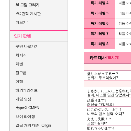
특기 레벨 4
리듬 아
AI 그림 그리기
특기 레벨 5
리듬 아
PC 견적 게시판
더보기
특기 레벨 6
리듬 아
특기 레벨 7
리듬 아
인기 팟벤
특기 레벨 8
리듬 아
팟벤 바로가기
치지직
카드 대사
[펼치기]
차벤
걸그룹
盛り上がってるー？
분위기 무르익었어?
여행
해외게임정보
まさか、にこのこと忘れた
설마, 니코를 잊진 않았겠지~
게임 영상
頑張ります♪
최선을 다할게요♪
HyperX OMEN
にこのダンス、上手？
니코의 댄스 실력, 어때?
브이 라이징
ええっ失敗！？
으응? 실패!?
일곱 개의 대죄: Origin
照れちゃいますぅ