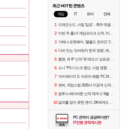
최근 HOT한 콘텐츠
게임
IT
유머
연예
1
드래곤소드, 스팀 '압긍'…축하 댓글 달고 게임 코드 받자!
2
이번 주 출시! 게임프리크 신작, '비스트 오브 리인카네이션'
3
가레나·포켓페어, ‘팰월드 온라인’ 2026년 출시 예고
4
디바 잇는 '오버워치 한국 영웅', 메카 파일럿 디몬 나온다
5
웹젠, 뮤 IP 신작 '뮤 테오스' 상표권 출원
6
소니 “PS 디스크 중단, 사업 영향 없다”
7
‘아키에이지 S: 자유의 해협’ PC MMORPG로 개발한다
8
엔씨, 게임스컴 2026서 미공개 신작 최초 공개
9
컴투스-에이버튼 신작 '제우스' 8월 26일 출시…"모두를 위한 경쟁"
10
갈피를 잡지 못한 젠지, DK에게도 0:2 패배
PC 견적이 궁금하다면?
IT인벤 견적게시판