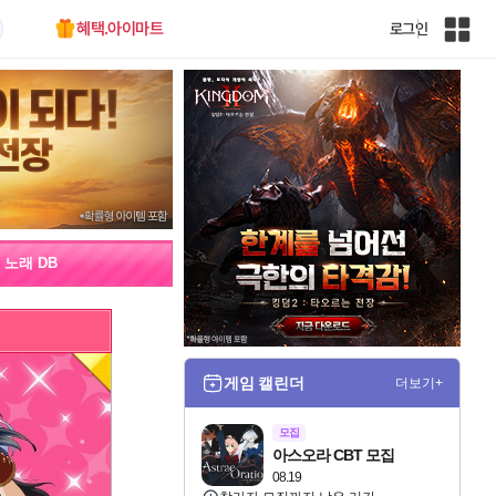
혜택.아이마트
로그인
인
벤
전
체
사
이
트
맵
노래 DB
게임 캘린더
더보기+
모집
아스오라 CBT 모집
08.19