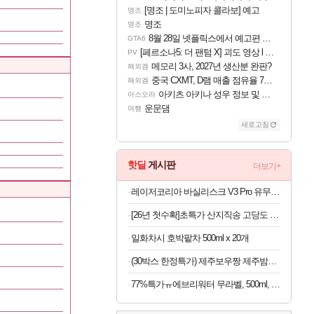
[명조 | 도미노피자 콜라보] 예고
명조
명조
명조
8월 28일 넷플릭스에서 예고편 공개 예정
GTA6
[페르소나5: 더 팬텀 X] 괴도 영상 l 타카마키 안·댄싱 스타
PV
메모리 3사, 2027년 생산분 완판?
해외겜
중국 CXMT, D램 매출 점유율 7%…글로벌 4위로 부상
해외겜
아키츠 아키나 성우 정보 및 주요 필모
아스오라
운문댐
여행
새로고침
핫딜
게시판
더보기+
레이저코리아 바실리스크 V3 Pro 유무선 게이밍 마우스 35K / 블랙
[26년 첫수확]초특가 산지직송 고당도 딱복 차돌복숭아, 1박스, 2kg (9-10과)
일화차시 호박팥차 500ml x 20개
(30박스 한정특가) 제주보우짱 제주밤호박 미니단호박 로얄과 5kg
77%특가ㅠ에브리워터 무라벨, 500ml, 40개