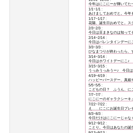
今年はにこにーが輝いてた
1/1~1/1 :
あけましておめでと。今年
1/17~1/17 :
花陽、誕生日おめでと。ス
2/3~2/3 :
今日は豆まきなのは知って
2/14~2/14 :
今日はバレンタインデーに
3/3~3/3 :
ひなまつりが終わったら、
3/14~3/14 :
今日はホワイトデーにこ♪
3/15~3/15 :
うっみうっみうー♪ 今日は
4/19~4/19 :
ハッピーバースデー、真姫ち
5/5~5/5 :
こどもの日？ ふうん、に
7/7~7/7 :
にこにーのギャラクシーキ
7/22~7/22 :
え……にこにお誕生日プレ
8/3~8/3 :
今日だけはにこにーじゃな
9/12~9/12 :
ことり。今日はあなたの誕
9/13~9/13 :