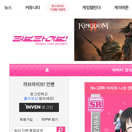
로스트아크
뉴스
커뮤니티
게임캘린더
게이머존
기대평 이벤트
홈
캐릭터 정
러브라이브! 인벤
No.1288 야자와 니코 
로그인하고
출석보상
받으세요!
로그인
회원가입
ID/PW 찾기