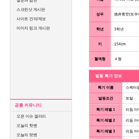
질문과 답변
스크린샷 게시판
성우
徳井青空(토쿠이
사이트 건의/제보
이미지 링크 게시판
학년
3학년
키
154cm
혈액형
Ａ형
발동 특기 정보
특기 이름
스펙터
발동조건
토탈
공통 커뮤니티
특기 레벨 1
리듬 아
오픈 이슈 갤러리
특기 레벨 2
리듬 아
오늘의 핫벤
특기 레벨 3
리듬 아
오늘의 팟벤