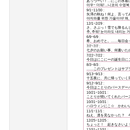
あっつーい！…にこの水着
아우~ 더워! ...니코의 수영
9/1~11/30 :
矢澤の秋ね！何よ、言って
야자와를 위한 가을이야! 왜,
12/1~2/29 :
さ、さぶっ！雪でも降るん
추, 추워! 눈이라도 내리는 거
6/9~6/9 :
希、おめでと。……毎日会
7/7~7/7 :
七夕のお願い事、何書いた
7/22~7/22 :
今日はにこにーの誕生日に
8/3~8/3 :
……このプレゼントはサプ
9/13~9/13 :
十五夜に、月に帰っていく
9/12~9/12 :
今日はことりのバースデー
10/21~10/21 :
ことりが焼いてくれたバー
10/31~10/31 :
ハロウィンにこ☆ かわい
11/1~11/1 :
ねえ、凛を見なかった？ 
12/25~12/25 :
ちょっと！ 起きなさいよ
12/31~12/31 :