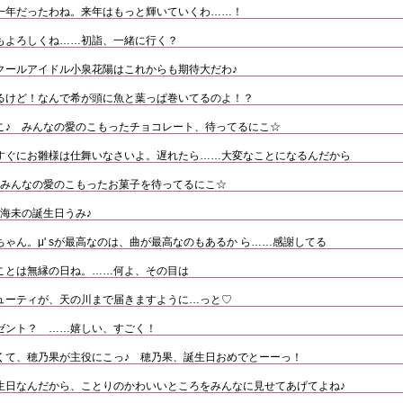
一年だったわね。来年はもっと輝いていくわ……！
もよろしくね……初詣、一緒に行く？
クールアイドル小泉花陽はこれからも期待大だわ♪
るけど！なんで希が頭に魚と葉っぱ巻いてるのよ！？
こ♪ みんなの愛のこもったチョコレート、待ってるにこ☆
すぐにお雛様は仕舞いなさいよ。遅れたら……大変なことになるんだから
 みんなの愛のこもったお菓子を待ってるにこ☆
海未の誕生日うみ♪
ゃん。μ' sが最高なのは、曲が最高なのもあるか ら……感謝してる
ことは無縁の日ね。……何よ、その目は
ューティが、天の川まで届きますように…っと♡
ゼント？ ……嬉しい、すごく！
くて、穂乃果が主役にこっ♪ 穂乃果、誕生日おめでとーーっ！
生日なんだから、ことりのかわいいところをみんなに見せてあげてよね♪