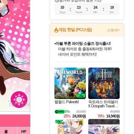
참가자 모집까지 남은 기간
10
13
24
18
Days
Hours
Min
Sec
게임 핫딜 (PC/스팀)
스토어+
귀무자: 검의 길 예약 판매 중!
10% 할인과
이니&베니 혜택까지!
인벤게임즈 8월 특별 할인!
드래곤소드: 어웨이크닝 입점!
문명 7 특별 할인!
마블 투혼 파이팅 소울즈 정식출시!
비스트 오브 리인카네이션 정식 출시!
커세어 코브 출시 기념 할인!
더 렐릭 퍼스트 가디언 정식 출시
베데스다 40주년 기념 할인 중!
캡콤 프렌차이즈 할인 진행 중!
캡콤 일부 상품 상시 할인
스타워즈 은하계 레이서
로블록스 기프트 카드 공식 입점
인기 퍼블리셔 모음!
스팀으로 만나는 드래곤소드!
조선&고려 DLC 출시 예정
마블 히어로 총 출동&화려한 격투!
게임프릭 신작 IP
해적'섬'을 발전시키자!
설화x하드코어 액션!
베데스다의 명작들을
몬헌, 바하 등 인기 IP를
몬헌 와일즈 & 드래곤즈 도그마2
인벤게임즈에서 10% 추가 적립
Robux를 가장 안전하고
최대 90% 할인가를 만나보세요!
네이버혜택과 함께 만나보세요!
50%할인&추가 적립까지!
네이버 포인트 혜택까지!
네이버 혜택가와 함께 예약하세요!
할인&네이버혜택으로 만나보세요!
네이버페이 혜택과 만나보세요!
40주년 프로모션으로 만나보세요!
할인가에 만나보세요!
일부 에디션 상시 할인!
혜택으로 예약 판매 중
편안하게 충전하세요
팰월드 Palworld
옥토패스 트래블러
II Octopath Traveler I
I
5%
32,000
49,800
25%
24,000원
70%
14,940원
쿨
HP