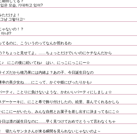
に期待してる？
복 입은 모습, 기대하고 있어?
みただけよ！
 그냥 그렇다고~
じゃないの！？
 아냐!?
ってるのに、こういうのってなんか照れるわ
の？ちょっと見せてよ。……ちょっとだけでいいのにケチなんだから
こ♪ にこの後に続いてね♪ はい、にっこにっこにー☆
ライズだから穂乃果には内緒よ？あの子、今日誕生日なの
薄幸の美少女ね……にこって、かぐや姫にぴったりかも♪
パーティ。ことりに負けないような、かわいいパーティにしましょ☆
スデーケーキに、にこと希で飾り付けしたの。絵里、喜んでくれるかしら
いにこにーがいたら、みんな自然とお菓子を差し出すに決まってるにこ☆
今日は凛の誕生日なのに……早く見つけておめでとうって言わなくちゃ
！ 寝たらサンタさんが来る瞬間を見られないじゃないのよ～