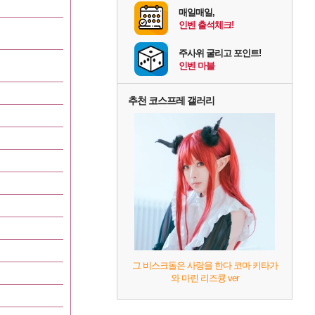
매일매일,
인벤 출석체크!
주사위 굴리고 포인트!
인벤 마블
추천 코스프레 갤러리
그 비스크돌은 사랑을 한다 코마 키타가
와 마린 리즈큥 ver