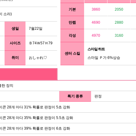
기본
3860
2050
 소라)
만렙
4690
2880
생일
7월22일
각성
4970
3160
사이즈
Ｂ74Ｗ57Ｈ79
스마일 하트
센터 스킬
취미
おしゃれ♡
스마일 Ｐ가 6%상승
클한 장치
특기 종류
판정
이콘 28개 마다 31% 확률로 판정이 5초 강화
이콘 28개 마다 35% 확률로 판정이 5.5초 강화
이콘 28개 마다 39% 확률로 판정이 6초 강화