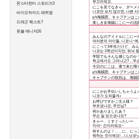
부끄러워요.
몬스터헌터 스토리즈3
にこを見てなきゃ、ダーメ♪
니코만 보지 않으면, 나쁜 사
바이오하자드 레퀴엠
μ's海賊団、キャプテンは
드래곤 퀘스트7
美しき女海賊にこにーの活
풋볼 매니저26
みんなのアイドルにこにー
여러분의 아이돌, 니코니~
にこって3年生だけど、み
니코는 3학년이지만, 워낙 동
学院でもそんな感じなのか
학교에서도 그러냐고? ...무
今日のにこは、港で未だ帰
μ's海賊団、キャプテンは
キャプテンの役目は、海賊
にこがお手伝いしちゃうよ♪
니코가 도와줄게♪
お呼びですかご主人様？
부르셨나요, 주인님?
何かありましたあ？
무슨 일 있으셨나요?
きゃー、くすぐったいー
끼야~ 간지러워요~
何すんのよ！……に、にっ
뭐하는 짓이에요! ...니,닛코