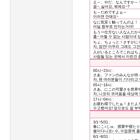
え～、やだ、なんですか～
음~, 싫어요, 뭐예요~?
も～だめですよぉ～
이러면 안돼요~
なに気安く触ってんのよ！
어딜 함부로 만지는거야!
もうー仕方ない人なんだか
흠~ 어쩔 수 없는 사람이네 
ちょ、ちょっと！さすがに
자, 잠깐! 아무리 그래도 그
人がいるところでこれはち
사람들 있는 곳에서 이런건 좀.
00시~23시 :
さあ、ファンのみんなが待
자, 팬 여러분들이 기다리고
05시~16시 :
さあ、にこの可愛さを世界
자, 니코의 귀여움을 세상에
17시~04시 :
お疲れ様でしたぁ！またよ
수고했어요! 앞으로도 잘 부
3/1~5/31 :
春にこ♪じゅ、授業中寝た
봄이다니코♪ 수, 수업중에 졸
6/1~8/31 :