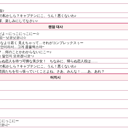
람♪
この私かしら？キャプテンにこ、うん！悪くないわ♪
躍、楽しみにしてなさい♪
랜덤 대사
だよ～にっこにっこにー☆
예요~ 닛코닛코니☆
んなより若く 見えちゃって…それがコンプレックスぅー
안이라서... 그게 콤플렉스야~
？…何のことかわからないにこー♪
슨 말인지 모르겠니코~♪
らぬ恋人を待つ可憐な美少女！ ちなみに、帰らぬ恋人役は……
この私かしら？キャプテンにこ、うん！悪くないわ♪
団員たちを引っ張っていくことよね。さあ、みんな！……あ、あれ？
터치시
こにっこにー
닛코니~