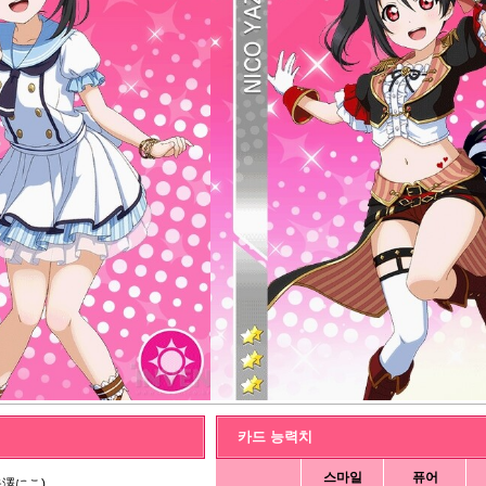
카드 능력치
스마일
퓨어
矢澤にこ)