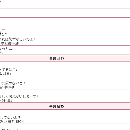
？
らー
당신~
それは恥ずかしいわよ！
건 부끄럽다고!
ょっと……
..
특정 시간
ってるにこ♪
 있니코♪
中に広めないと！
 알려야지!
ろしくおねがいしまーす♪
탁해~요♪
특정 날짜
りしてないよ？
거나 하진 않아!