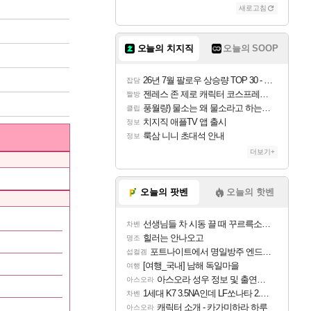
새로고침
오늘의 치지직
오늘의 SOOP
26년 7월 팔로우 상승량 TOP 30 - 월간 치지직
잡담
젠레스 존 제로 캐릭터 코스프레한 꽁주
짤방
풍월량) 물소는 왜 물소라고 하는거야? 아! 그만 ㅋㅋ
클립
치지직 애플TV 앱 출시
정보
룩삼 니니 초대석 안내
정보
더보기+
오늘의 팟벤
오늘의 핫벤
선생님들 차 시동 끌 때 꾸르륵소리나는데
차벤
힐러는 안나오고
명조
포트나이트에서 명일방주 엔드필드 [펠리카] 판매 예정
섭컬겜
[여행_국내] 남해 독일마을
여행
아스오라 성우 정보 및 출연작 모음
아스오라
1세대 K7 3.5NA인데 LF쏘나타 2.0NA 기변하면 유류비 절약이 얼마나 될까요..?
차벤
캐릭터 소개 - 카가미하라 하루
아스오라