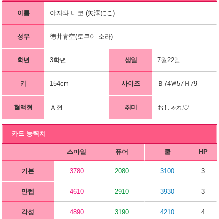
이름
야자와 니코 (矢澤にこ)
성우
徳井青空(토쿠이 소라)
학년
3학년
생일
7월22일
키
154cm
사이즈
Ｂ74Ｗ57Ｈ79
혈액형
Ａ형
취미
おしゃれ♡
카드 능력치
스마일
퓨어
쿨
HP
기본
3780
2080
3100
3
만렙
4610
2910
3930
3
각성
4890
3190
4210
4