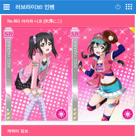
러브라이브!
인벤
No.861 야자와 니코 (矢澤にこ)
캐릭터 정보