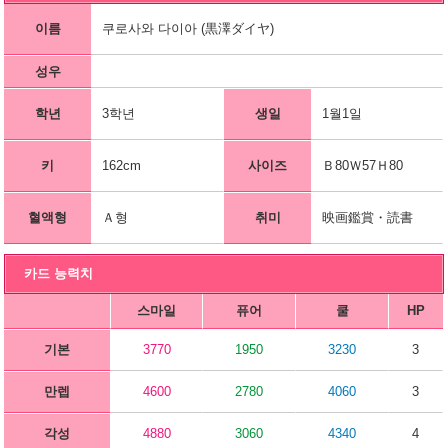
이름
쿠로사와 다이아 (黒澤ダイヤ)
성우
학년
3학년
생일
1월1일
키
162cm
사이즈
Ｂ80Ｗ57Ｈ80
혈액형
Ａ형
취미
映画鑑賞・読書
카드 능력치
스마일
퓨어
쿨
HP
기본
3770
1950
3230
3
만렙
4600
2780
4060
3
각성
4880
3060
4340
4