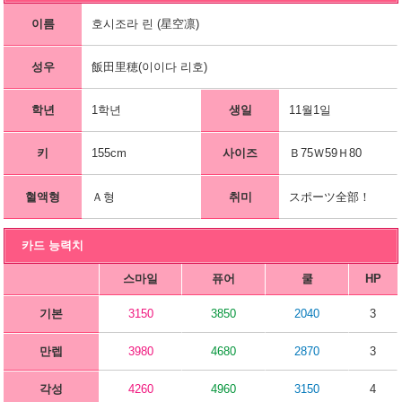
이름
호시조라 린 (星空凛)
성우
飯田里穂(이이다 리호)
학년
1학년
생일
11월1일
키
155cm
사이즈
Ｂ75Ｗ59Ｈ80
혈액형
Ａ형
취미
スポーツ全部！
카드 능력치
스마일
퓨어
쿨
HP
기본
3150
3850
2040
3
만렙
3980
4680
2870
3
각성
4260
4960
3150
4