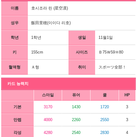
이름
호시조라 린 (星空凛)
성우
飯田里穂(이이다 리호)
학년
1학년
생일
11월1일
키
155cm
사이즈
Ｂ75Ｗ59Ｈ80
혈액형
Ａ형
취미
スポーツ全部！
카드 능력치
스마일
퓨어
쿨
HP
기본
3170
1430
1720
3
만렙
4000
2260
2550
3
각성
4280
2540
2830
4