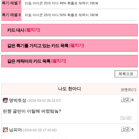
특기 레벨 7
리듬 아이콘 20개 마다 48% 확률로 체력이 3회복
특기 레벨 8
리듬 아이콘 20개 마다 50% 확률로 체력이 3회복
[펼치기]
카드 대사
[펼치기]
같은 특기를 가지고 있는 카드 목록
[펼치기]
같은 캐릭터의 카드 목록
목록으로
나도 한마디
코멘트(
2
)
명박토성
0
(2016-03-01 05:32:57)
린쨩 골반이 이탈해 버렸탘놐?
[답글]
님피아
0
(2016-02-29 17:10:42)