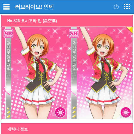
러브라이브!
인벤
No.826 호시조라 린 (星空凛)
캐릭터 정보