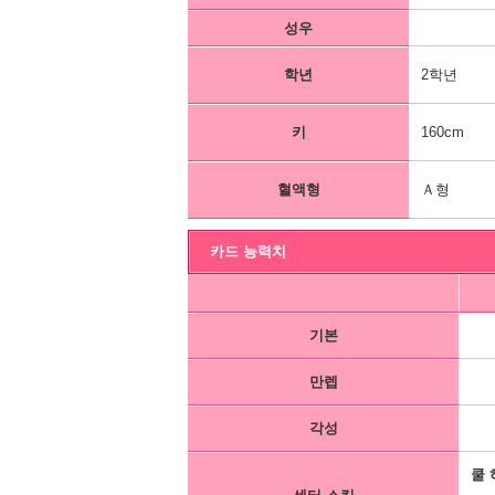
성우
학년
2학년
키
160cm
혈액형
Ａ형
카드 능력치
기본
만렙
각성
쿨 