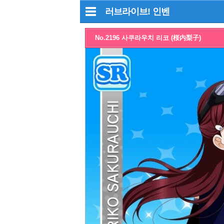
러브라이브!
인벤
No.2196 사쿠라우치 리코 (桜内梨子)