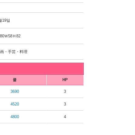
월19일
80Ｗ58Ｈ82
絵画・手芸・料理
쿨
HP
3690
3
4520
3
4800
4