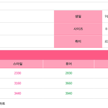
생일
9
사이즈
Ｂ
취미
스마일
퓨어
2330
2830
3160
3660
3440
3940
하트