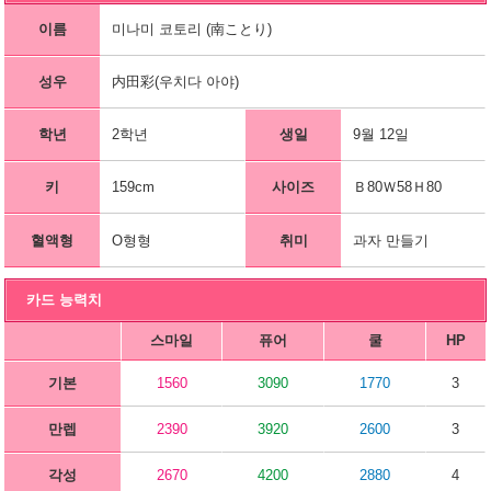
이름
미나미 코토리 (南ことり)
성우
内田彩(우치다 아야)
학년
2학년
생일
9월 12일
키
159cm
사이즈
Ｂ80Ｗ58Ｈ80
혈액형
O형형
취미
과자 만들기
카드 능력치
스마일
퓨어
쿨
HP
기본
1560
3090
1770
3
만렙
2390
3920
2600
3
각성
2670
4200
2880
4