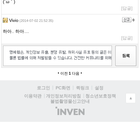
(´ω｀)
[답글]
Vivio
0
(2014-07-02 21:52:35)
하아.. 하아....
[답글]
이전
1
다음
로그인
PC화면
퀵링크
설정
청소년보호정책
이용약관
개인정보처리방침
▲
불법촬영물신고안내
(주)
인
벤