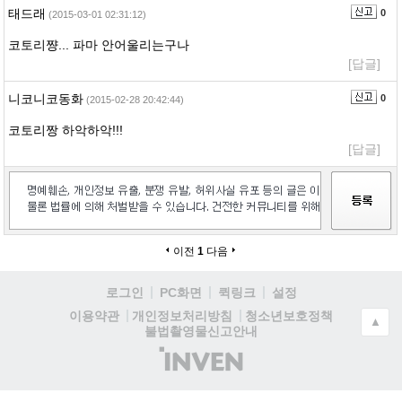
태드래
0
(2015-03-01 02:31:12)
코토리쨩... 파마 안어울리는구나
[답글]
니코니코동화
0
(2015-02-28 20:42:44)
코토리짱 하악하악!!!
[답글]
이전
1
다음
로그인
PC화면
퀵링크
설정
청소년보호정책
이용약관
개인정보처리방침
▲
불법촬영물신고안내
(주)
인
벤