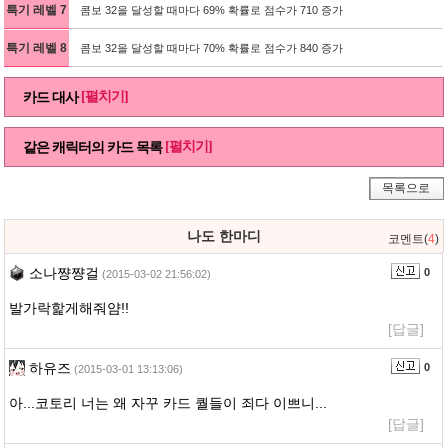
특기 레벨 7
콤보 32을 달성할 때마다 69% 확률로 점수가 710 증가
특기 레벨 8
콤보 32을 달성할 때마다 70% 확률로 점수가 840 증가
[펼치기]
카드 대사
[펼치기]
같은 캐릭터의 카드 목록
목록으로
나도 한마디
코멘트(
4
)
소나쨩쨩걸
0
(2015-03-02 21:56:02)
발가락핥게해줘얌!!
[답글]
하유즈
0
(2015-03-01 13:13:06)
아...코토리 너는 왜 자꾸 카드 퀄들이 죄다 이쁘니...
[답글]