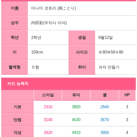
이름
미나미 코토리 (南ことり)
성우
内田彩(우치다 아야)
학년
2학년
생일
9월12일
키
159cm
사이즈
Ｂ80Ｗ58Ｈ80
혈액형
Ｏ형
취미
과자 만들기
카드 능력치
스마일
퓨어
쿨
HP
기본
2310
3800
2840
3
만렙
3140
4630
3670
3
각성
3420
4910
3950
4