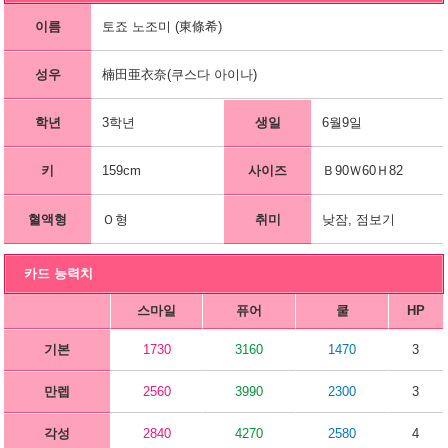
이름
토죠 노조미 (東條希)
성우
楠田亜衣奈(쿠스다 아이나)
학년
3학년
생일
6월9일
키
159cm
사이즈
Ｂ90Ｗ60Ｈ82
혈액형
Ｏ형
취미
낮잠, 점보기
카드 능력치
스마일
퓨어
쿨
HP
기본
1730
3160
1470
3
만렙
2560
3990
2300
3
각성
2840
4270
2580
4