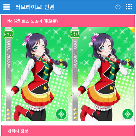
러브라이브!
인벤
No.625 토죠 노조미 (東條希)
캐릭터 정보