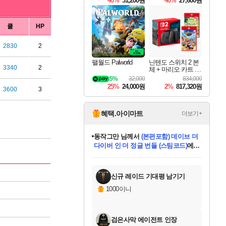
40%
31,200원
40%
27,600원
Overdrive Deluxe Edi
tion
쿨
HP
2830
2
팰월드 Palworld
닌텐도 스위치 2 본
3340
2
체 + 마리오 카트 월
드 + 포켓몬 포코피
5%
32,000
834,000
아 번들
25%
24,000원
2%
817,320원
3600
3
혜택.아이마트
더보기+
동작그만
님께서
(본편포함) 데이브 더
다이버 인 더 정글 번들 (스팀코드)
에
미오몬도
아기쿠키
eksxo
칠부
설레임v
어느덧
당첨되셨습니다.
영웅97
우는무
유리별
나무아래쉼터
달빛아이
밍끼
해무
스태지
안드레아
어느날
꺽다리아조씨
농업코코
꾸링내
님께서
님께서
님께서
님께서
님께서
님께서
님께서
님께서
님께서
님께서
님께서
님께서
님께서
님께서
님께서
님께서
님께서
네이버페이 1만원
로블록스 기프트카드
엘든 링 밤의 통치자
님께서
님께서
디스코 엘리시움 최종판
엘든 링 밤의 통치자
네이버페이 1만원
로블록스 기프트카드
(본편포함) 데이브 더
네이버페이 1만원
로블록스 기프트카드
인투 더 브리치
로블록스 기프트카드
엘든 링 밤의 통치자
(본편포함) 데이브 더
드래곤 퀘스트 XI S
파이어걸 핵 앤
몬스터 헌터 라이즈 +
로블록스
로블록스
디럭스 에디션 (스팀코드)
다이버 인 더 정글 번들 (스팀코드)
(스팀코드)
교환권
1만원권
디럭스 에디션 (스팀코드)
(스팀코드)
교환권
1만원권
기프트카드 1만 5천원권
지나간 시간을 찾아서 데피니티브
2만원권
디럭스 에디션 (스팀코드)
다이버 인 더 정글 번들 (스팀코드)
스플래시 레스큐 DX (스팀코드)
교환권
기프트카드 1만원권
선브레이크 (스팀코드)
8천원권
에 당첨되셨습니다.
에 당첨되셨습니다.
에 당첨되셨습니다.
에 당첨되셨습니다.
에 당첨되셨습니다.
를 교환.
를 교환.
에 당첨되셨습니다.
에 당첨되셨습니다.
에
를 교환.
를 교환.
에
에
에
에
에
에
당첨되셨습니다.
당첨되셨습니다.
당첨되셨습니다.
에디션 (스팀코드)
당첨되셨습니다.
당첨되셨습니다.
당첨되셨습니다.
당첨되셨습니다.
를 교환.
신규 레이드 기대평 남기기
1000이니
검은사막 에이전트 인장