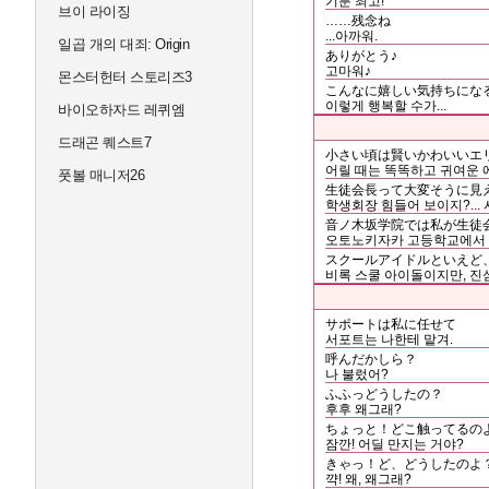
기분 최고!
브이 라이징
……残念ね
...아까워.
일곱 개의 대죄: Origin
ありがとう♪
고마워♪
몬스터헌터 스토리즈3
こんなに嬉しい気持ちにな
이렇게 행복할 수가...
바이오하자드 레퀴엠
드래곤 퀘스트7
小さい頃は賢いかわいいエ
어릴 때는 똑똑하고 귀여운 
풋볼 매니저26
生徒会長って大変そうに見
학생회장 힘들어 보이지?... 
音ノ木坂学院では私が生徒
오토노키자카 고등학교에서 내
スクールアイドルといえど
비록 스쿨 아이돌이지만, 진심
サポートは私に任せて
서포트는 나한테 맡겨.
呼んだかしら？
나 불렀어?
ふふっどうしたの？
후후 왜그래?
ちょっと！どこ触ってるの
잠깐! 어딜 만지는 거야?
きゃっ！ど、どうしたのよ
꺅! 왜, 왜그래?