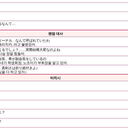
るなんて…
랜덤 대사
リーチカ、なんて呼ばれていたわ
에리치카, 라고 불렸었어.
えるでしょ？……実際結構大変なのよね
사실 정말 힘들어.
会長、希が副会長をしているの
가 학생회장, 노조미가 부회장을 맡고 있어.
、真剣さは折り紙付きよ♪
을 다 하고 있지♪
터치시
よ？
？