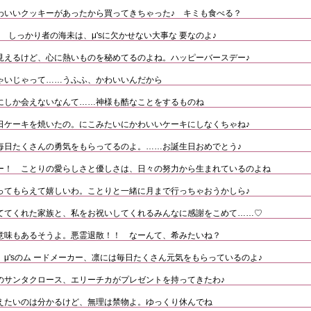
わいいクッキーがあったから買ってきちゃった♪ キミも食べる？
 しっかり者の海未は、μ'sに欠かせない大事な 要なのよ♪
見えるけど、心に熱いものを秘めてるのよね。ハッピーバースデー♪
ゃいじゃって……うふふ、かわいいんだから
にしか会えないなんて……神様も酷なことをするものね
日ケーキを焼いたの。にこみたいにかわいいケーキにしなくちゃね♪
毎日たくさんの勇気をもらってるのよ。……お誕生日おめでとう♪
ー！ ことりの愛らしさと優しさは、日々の努力から生まれているのよね
ってもらえて嬉しいわ。ことりと一緒に月まで行っちゃおうかしら♪
ててくれた家族と、私をお祝いしてくれるみんなに感謝をこめて……♡
意味もあるそうよ。悪霊退散！！ なーんて、希みたいね？
μ'sのム ードメーカー、凛には毎日たくさん元気をもらっているのよ♪
のサンタクロース、エリーチカがプレゼントを持ってきたわ♪
えたいのは分かるけど、無理は禁物よ。ゆっくり休んでね