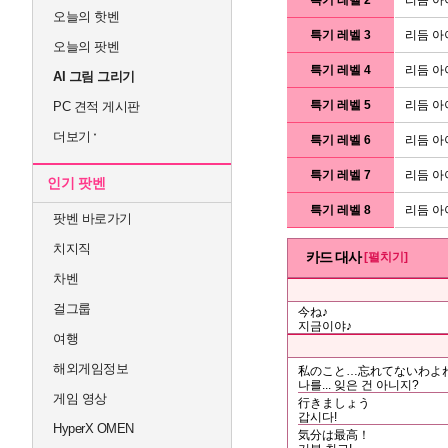
오늘의 핫벤
특기 레벨 3
리듬 아
오늘의 팟벤
특기 레벨 4
리듬 아
AI 그림 그리기
특기 레벨 5
리듬 아
PC 견적 게시판
더보기
특기 레벨 6
리듬 아
특기 레벨 7
리듬 아
인기 팟벤
특기 레벨 8
리듬 아
팟벤 바로가기
치지직
카드 대사
[펼치기]
차벤
걸그룹
今ね♪
지금이야♪
여행
해외게임정보
私のこと…忘れてないわよ
나를... 잊은 건 아니지?
게임 영상
行きましょう
갑시다!
HyperX OMEN
気分は最高！