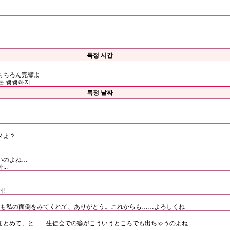
특정 시간
もちろん完璧よ
론 쌩쌩하지.
특정 날짜
メよ？
いのよね…
..
!
つも私の面倒をみてくれて、ありがとう。これからも……よろしくね
まとめて、と……生徒会での癖がこういうところでも出ちゃうのよね