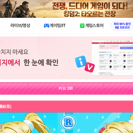
X
최대 90% 할인
라이브/영상
게이밍/IT
게임스토어
8월 프로모션
보
카드 DB
絢瀬絵里)