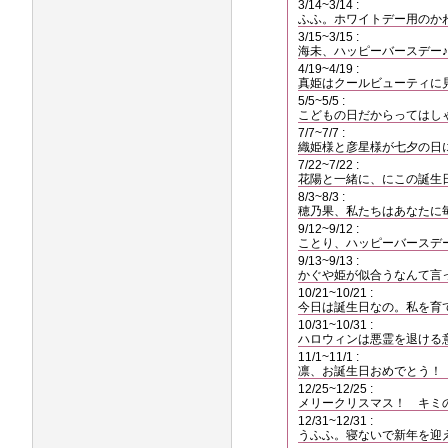
3/14~3/14 :
ふふ。ホワイトデー用のか
3/15~3/15 :
海未、ハッピーバースデー♪
4/19~4/19 :
真姫はクールビューティに
5/5~5/5 :
こどもの日だからってはし
7/7~7/7 :
織姫様と彦星様が七夕の日
7/22~7/22 :
花陽と一緒に、にこの誕生
8/3~8/3 :
穂乃果、私たちはあなたに
9/12~9/12 :
ことり、ハッピーバースデ
9/13~9/13 :
かぐや姫が似合うなんて言
10/21~10/21 :
今日は誕生日なの。私を育
10/31~10/31 :
ハロウィンは悪霊を退ける
11/1~11/1 :
凛、お誕生日おめでとう！ 
12/25~12/25 :
メリークリスマス！ キミ
12/31~12/31 :
うふふ。寝ないで新年を迎