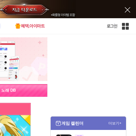
혜택.아이마트
로그인
인
벤
전
체
사
이
트
맵
노래 DB
게임 캘린더
더보기+