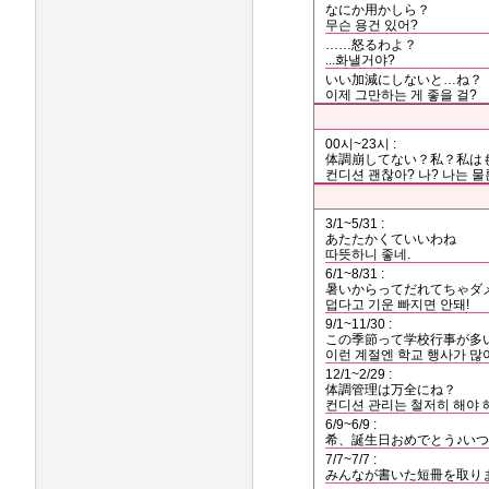
なにか用かしら？
무슨 용건 있어?
……怒るわよ？
...화낼거야?
いい加減にしないと…ね？
이제 그만하는 게 좋을 걸?
00시~23시 :
体調崩してない？私？私は
컨디션 괜찮아? 나? 나는 물
3/1~5/31 :
あたたかくていいわね
따뜻하니 좋네.
6/1~8/31 :
暑いからってだれてちゃダ
덥다고 기운 빠지면 안돼!
9/1~11/30 :
この季節って学校行事が多
이런 계절엔 학교 행사가 많아.
12/1~2/29 :
体調管理は万全にね？
컨디션 관리는 철저히 해야 해
6/9~6/9 :
希、誕生日おめでとう♪い
7/7~7/7 :
みんなが書いた短冊を取り