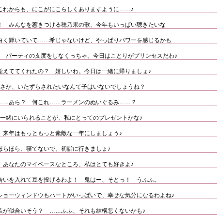
これからも、にこがにこらしくありますように……♪
！ みんなを惹きつける穂乃果の歌、今年もいっぱい聴きたいな
白く輝いていて……希じゃないけど、やっぱりパワーを感じるかも
♪ パーティの支度をしなくっちゃ。今日はことりがプリンセスだわ♪
覚えててくれたの？ 嬉しいわ。今日は一緒に帰りましょ♪
まさか、いたずらされたいなんて子はいないでしょうね？
……あら？ 何これ……ラーメンのぬいぐるみ……？
と一緒にいられることが、私にとってのプレゼントかな♪
。来年はもっともっと素敵な一年にしましょう♪
ほらほら、寝てないで。初詣に行きましょ♪
 あなたのマイペースなところ、私はとても好きよ♪
合いを入れて豆を投げるわよ！ 鬼はー、そとっ！ うふふ。
ショーウィンドウもハートがいっぱいで、幸せな気分になるわよね♪
装が似合いそう？ ……ふふ、それも結構悪くないかも♪