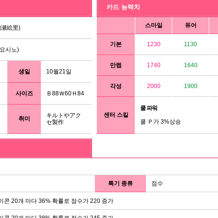
카드 능력치
스마일
퓨어
絢瀬絵里)
기본
1230
1130
요시노)
만렙
1740
1640
생일
10월21일
각성
2000
1900
사이즈
Ｂ88Ｗ60Ｈ84
쿨 파워
센터 스킬
キルトやアク
취미
쿨 Ｐ가 3%상승
セ製作
특기 종류
점수
이콘 20개 마다 36% 확률로 점수가 220 증가
이콘 20개 마다 38% 확률로 점수가 245 증가