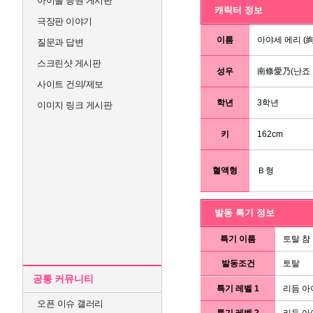
아이돌 응원 게시판
캐릭터 정보
극장판 이야기
이름
아야세 에리 (
질문과 답변
스크린샷 게시판
성우
南條愛乃(난죠 
사이트 건의/제보
학년
3학년
이미지 링크 게시판
키
162cm
혈액형
Ｂ형
발동 특기 정보
특기 이름
토탈 챰
발동조건
토탈
공통 커뮤니티
특기 레벨 1
리듬 아
오픈 이슈 갤러리
특기 레벨 2
리듬 아