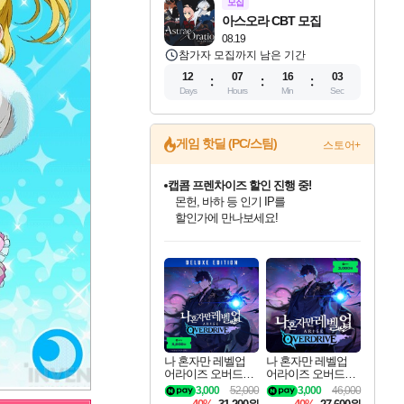
모집
아스오라 CBT 모집
08.19
참가자 모집까지 남은 기간
12
07
16
01
Days
Hours
Min
Sec
게임 핫딜 (PC/스팀)
스토어+
캡콤 프렌차이즈 할인 진행 중!
몬헌, 바하 등 인기 IP를
할인가에 만나보세요!
인벤게임즈 8월 특별 할인!
드래곤소드: 어웨이크닝 입점!
문명 7 특별 할인!
귀무자: 검의 길 예약 판매 중!
비스트 오브 리인카네이션 정식 출시!
커세어 코브 출시 기념 할인!
더 렐릭 퍼스트 가디언 정식 출시
베데스다 40주년 기념 할인 중!
마블 투혼 파이팅 소울즈 예약 판매 중!
캡콤 일부 상품 상시 할인
스타워즈 은하계 레이서
로블록스 기프트 카드 공식 입점
인기 퍼블리셔 모음!
스팀으로 만나는 드래곤소드!
조선&고려 DLC 출시 예정
10% 할인과
게임프릭 신작 IP
해적'섬'을 발전시키자!
설화x하드코어 액션!
베데스다의 명작들을
마블 히어로 총 출동&화려한 격투!
몬헌 와일즈 & 드래곤즈 도그마2
인벤게임즈에서 10% 추가 적립
Robux를 가장 안전하고
최대 90% 할인가를 만나보세요!
네이버혜택과 함께 만나보세요!
50%할인&추가 적립까지!
이니&베니 혜택까지!
네이버 혜택가와 함께 예약하세요!
할인&네이버혜택으로 만나보세요!
네이버페이 혜택과 만나보세요!
40주년 프로모션으로 만나보세요!
네이버 포인트 혜택까지!
일부 에디션 상시 할인!
혜택으로 예약 판매 중
편안하게 충전하세요
나 혼자만 레벨업
나 혼자만 레벨업
어라이즈 오버드라
어라이즈 오버드라
이브 디럭스 에디션
이브 Solo Leveling A
3,000
52,000
3,000
46,000
Solo Leveling Arise
rise