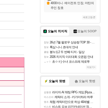
4000이니
·
에이전트 인장, 마탄의
주인 칭호
새로고침
오늘의 치지직
오늘의 SOOP
26년 7월 팔로우 상승량 TOP 30 - 월간 치지직
잡담
룩삼 니니 초대석 안내
정보
봉누도2 두 번째 티저 - 일상
클립
2026 치지직 이리대회 오픈컵 안내
정보
초ㅇㅎ) 수녀 코스프레 제로투
ㅗㅜㅑ
더보기+
오늘의 팟벤
오늘의 핫벤
라이자 AI 채팅 RPG 게임 [RyzaChat: AI] 공개
섭컬겜
캐릭터 소개 - 카가미하라 하루
아스오라
체험 캐릭터만으로 허상 40레벨 하이와티아 5분 컷!｜에이메스·린네·모니에 명함
명조
비스트 오브 리인카네이션 정보/공략글 모음
비스트