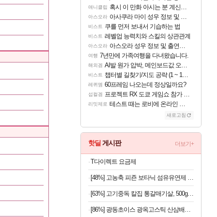
혹시 이 만화 아시는 분 계신가요
애니클립
아사쿠라 마이 성우 정보 및 주요 필모
아스오라
쿠를 먼저 보내서 기습하는 법
비스트
레벨업 능력치와 스킬의 상관관계
비스트
아스오라 성우 정보 및 출연작 모음
아스오라
7년만에 가족여행을 다녀왔습니다.
여행
AI발 원가 압박, 메인보드값 오르나
해외겜
챕터별 길찾기/지도 공략 (1 ~ 12장)
비스트
60프레임 나오는데 정상일까요?
레퀴엠
프로젝트 RX 도쿄 게임쇼 참가 결정
섭컬겜
테스트 때는 로비에 온라인 기능이 있는데
리밋제로
새로고침
핫딜
게시판
더보기+
T다이렉트 요금제
[48%] 고농축 피죤 보타닉 섬유유연제 프리지아 자몽, 1.3L, 4개
[63%] 고기중독 칼집 통갈매기살, 500g, 2팩
[86%] 광동초이스 광옥고스틱 산삼배양근, 10g, 30포, 1개