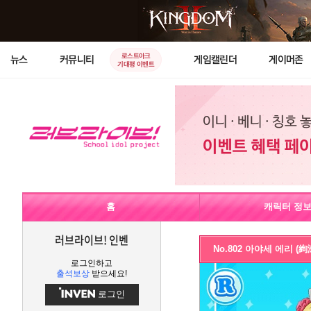
로스트아크
뉴스
커뮤니티
게임캘린더
게이머존
기대평 이벤트
홈
캐릭터 정
러브라이브! 인벤
No.802 아야세 에리 (
로그인하고
출석보상
받으세요!
로그인