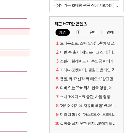
[삼익가구 초대형 광폭 신상 서랍장임] 삼익가구 빅라지 1000 광폭 초대형 5단 서랍장
최근 HOT한 콘텐츠
게임
IT
유머
연예
1
드래곤소드, 스팀 '압긍'…축하 댓글 달고 게임 코드 받자!
2
이번 주 출시! 게임프리크 신작, '비스트 오브 리인카네이션'
3
스텔라 블레이드 새 주인공 이비가 부릅니다, 'Wanna be in LOVE' 뮤비 공개
4
가레나·포켓페어, ‘팰월드 온라인’ 2026년 출시 예고
5
웹젠, 뮤 IP 신작 '뮤 테오스' 상표권 출원
6
디바 잇는 '오버워치 한국 영웅', 메카 파일럿 디몬 나온다
7
소니 “PS 디스크 중단, 사업 영향 없다”
8
‘아키에이지 S: 자유의 해협’ PC MMORPG로 개발한다
9
미리 체험하는 '아스트라에 오라티오'...NC, 8/19부터 CBT 참가자 모집
10
갈피를 잡지 못한 젠지, DK에게도 0:2 패배