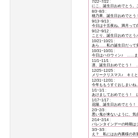
7/22~7/22 :
にこ、誕生日おめでとう。
8/3~8/3 :
穂乃果、誕生日おめでとう
9/13~9/13 :
今日は十五夜ね。満月って
9/12~9/12 :
ことり、誕生日おめでとう
10/21~10/21 :
あら……私の誕生日だって
10/31~10/31 :
今日はハロウィン♪ ……
11/1~11/1 :
凛、誕生日おめでとう！ 
12/25~12/25 :
メリークリスマス♪ キミ
12/31~12/31 :
今年ももうすぐおしまいね
1/1~1/1 :
あけましておめでとう！ 
1/17~1/17 :
花陽、誕生日おめでとう！
2/3~2/3 :
悪い鬼が来ないように、気
2/14~2/14 :
バレンタインデーの時期は
3/3~3/3 :
え？ 私にはお内裏様の衣