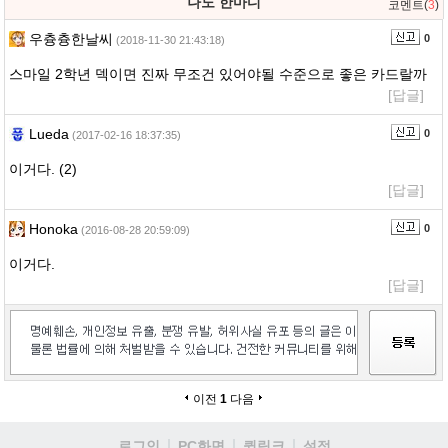
나도 한마디
코멘트(
3
)
우츙츙한날씨
0
(2018-11-30 21:43:18)
스마일 2학년 덱이면 진짜 무조건 있어야될 수준으로 좋은 카드랄까
[답글]
Lueda
0
(2017-02-16 18:37:35)
이거다. (2)
[답글]
Honoka
0
(2016-08-28 20:59:09)
이거다.
[답글]
이전
1
다음
로그인
PC화면
퀵링크
설정