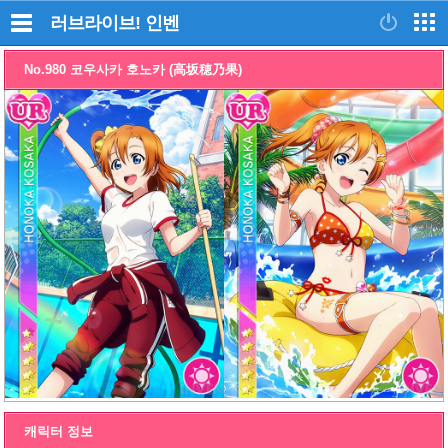
러브라이브!
인벤
No.980 코우사카 호노카 (高坂穂乃果)
캐릭터 정보