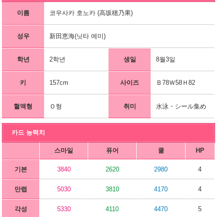
이름
코우사카 호노카 (高坂穂乃果)
성우
新田恵海(닛타 에미)
학년
2학년
생일
8월3일
키
157cm
사이즈
Ｂ78Ｗ58Ｈ82
혈액형
Ｏ형
취미
水泳・シール集め
카드 능력치
스마일
퓨어
쿨
HP
기본
3840
2620
2980
4
만렙
5030
3810
4170
4
각성
5330
4110
4470
5