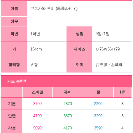
이름
쿠로사와 루비 (黒澤ルビィ)
성우
학년
1학년
생일
9월21일
키
154cm
사이즈
Ｂ76Ｗ56Ｈ79
혈액형
Ａ형
취미
お洋服・お裁縫
카드 능력치
스마일
퓨어
쿨
HP
기본
3790
2870
2290
3
만렙
4790
3870
3290
3
각성
5090
4170
3590
4