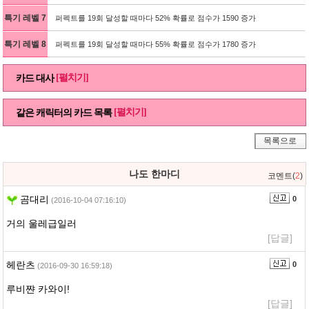
특기 레벨 7
퍼펙트를 19회 달성할 때마다 52% 확률로 점수가 1590 증가
특기 레벨 8
퍼펙트를 19회 달성할 때마다 55% 확률로 점수가 1780 증가
[펼치기]
카드 대사
[펼치기]
같은 캐릭터의 카드 목록
목록으로
나도 한마디
코멘트(
2
)
곰대리
0
(2016-10-04 07:16:10)
거의 울레급일러
[답글]
헤란츠
0
(2016-09-30 16:59:18)
루비쨘 카와이!
[답글]