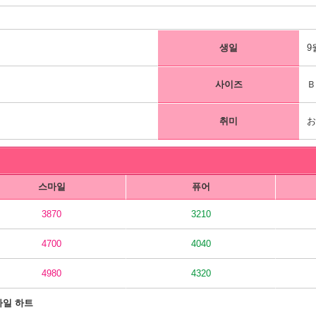
생일
9
사이즈
Ｂ
취미
스마일
퓨어
3870
3210
4700
4040
4980
4320
마일 하트