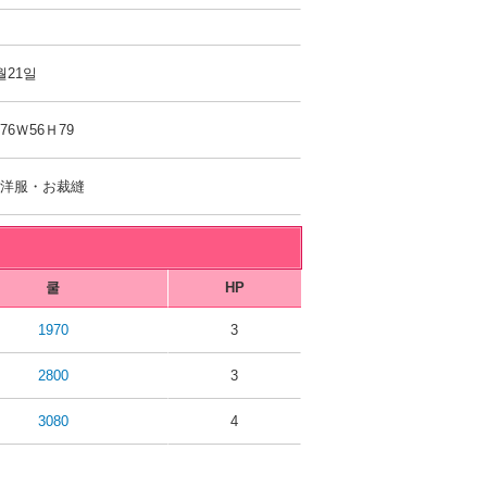
월21일
76Ｗ56Ｈ79
お洋服・お裁縫
쿨
HP
1970
3
2800
3
3080
4