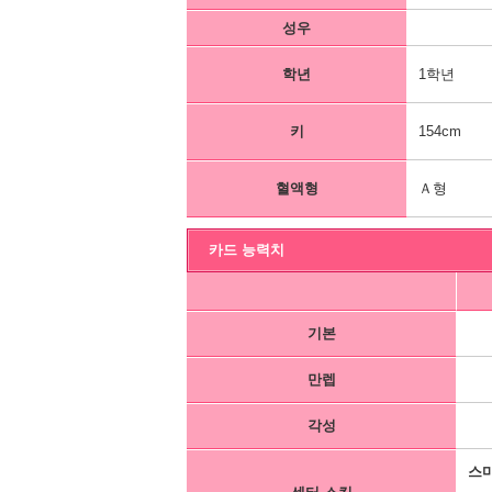
성우
학년
1학년
키
154cm
혈액형
Ａ형
카드 능력치
기본
만렙
각성
스