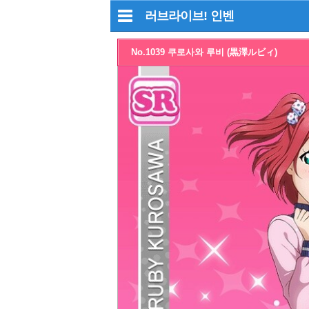
러브라이브!
인벤
No.1039 쿠로사와 루비 (黒澤ルビィ)