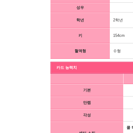
성우
학년
2학년
키
154cm
혈액형
Ｏ형
카드 능력치
기본
만렙
각성
쿨 