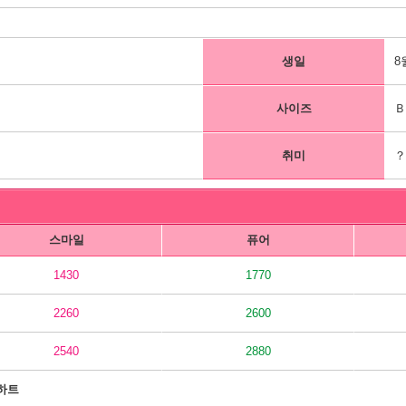
생일
8
사이즈
Ｂ
취미
스마일
퓨어
1430
1770
2260
2600
2540
2880
하트