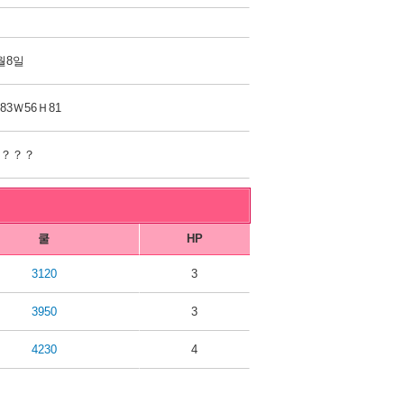
월8일
83Ｗ56Ｈ81
？？？？
쿨
HP
3120
3
3950
3
4230
4