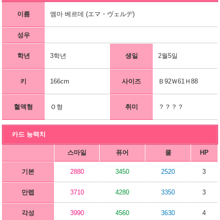
이름
엠마 베르데 (エマ・ヴェルデ)
성우
학년
3학년
생일
2월5일
키
166cm
사이즈
Ｂ92Ｗ61Ｈ88
혈액형
Ｏ형
취미
？？？？
카드 능력치
스마일
퓨어
쿨
HP
기본
2880
3450
2520
3
만렙
3710
4280
3350
3
각성
3990
4560
3630
4