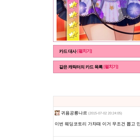
[펼치기]
카드 대사
[펼치기]
같은 캐릭터의 카드 목록
귀욤공룡나르
(2015-07-02 20:24:05)
이번 웨딩코토리 가챠때 이거 무조건 뽑고 만