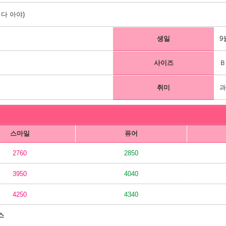
다 아야)
생일
9
사이즈
Ｂ
취미
과
스마일
퓨어
2760
2850
3950
4040
4250
4340
스