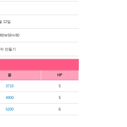
월 12일
80Ｗ58Ｈ80
자 만들기
쿨
HP
3710
5
4900
5
5200
6