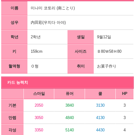
이름
미나미 코토리 (南ことり)
성우
内田彩(우치다 아야)
학년
2학년
생일
9월12일
키
159cm
사이즈
Ｂ80Ｗ58Ｈ80
혈액형
Ｏ형
취미
お菓子作り
카드 능력치
스마일
퓨어
쿨
HP
기본
2050
3840
3130
3
만렙
3050
4840
4130
3
각성
3350
5140
4430
4