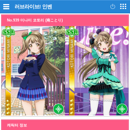
러브라이브!
인벤
No.939 미나미 코토리 (南ことり)
캐릭터 정보