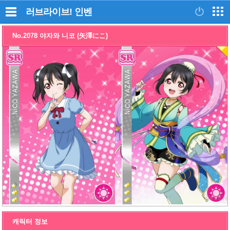
러브라이브!
인벤
No.2078 야자와 니코 (矢澤にこ)
캐릭터 정보