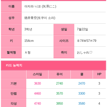
이름
야자와 니코 (矢澤にこ)
성우
徳井青空(토쿠이 소라)
학년
3학년
생일
7월22일
키
154cm
사이즈
Ｂ74Ｗ57Ｈ79
혈액형
Ａ형
취미
おしゃれ♡
카드 능력치
스마일
퓨어
쿨
HP
기본
3630
2740
2470
3
만렙
4460
3570
3300
3
각성
4740
3850
3580
4