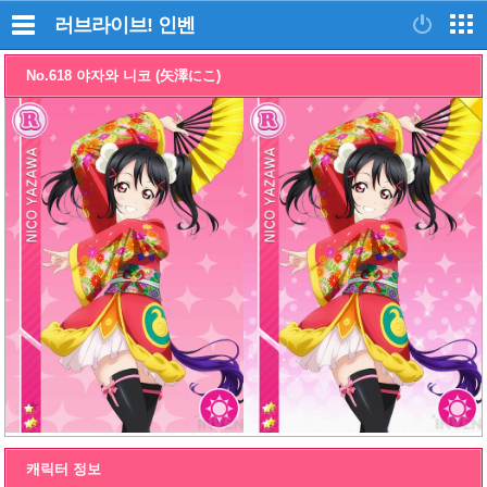
러브라이브!
인벤
No.618 야자와 니코 (矢澤にこ)
캐릭터 정보