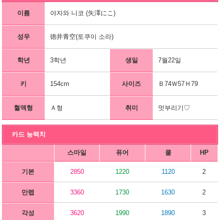
이름
야자와 니코 (矢澤にこ)
성우
徳井青空(토쿠이 소라)
학년
3학년
생일
7월22일
키
154cm
사이즈
Ｂ74Ｗ57Ｈ79
혈액형
Ａ형
취미
멋부리기♡
카드 능력치
스마일
퓨어
쿨
HP
기본
2850
1220
1120
2
만렙
3360
1730
1630
2
각성
3620
1990
1890
3