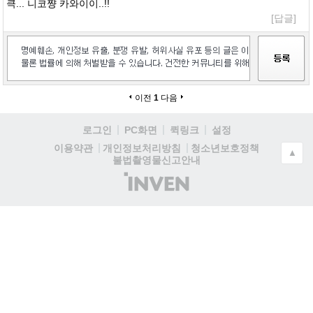
큭... 니코쨩 카와이이..!!
[답글]
이전
1
다음
로그인
PC화면
퀵링크
설정
청소년보호정책
이용약관
개인정보처리방침
▲
불법촬영물신고안내
(주)
인
벤