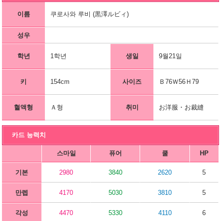
이름
쿠로사와 루비 (黒澤ルビィ)
성우
학년
1학년
생일
9월21일
키
154cm
사이즈
Ｂ76Ｗ56Ｈ79
혈액형
Ａ형
취미
お洋服・お裁縫
카드 능력치
스마일
퓨어
쿨
HP
기본
2980
3840
2620
5
만렙
4170
5030
3810
5
각성
4470
5330
4110
6