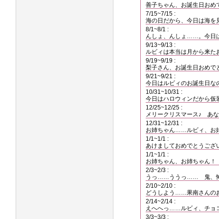
善子ちゃん、お誕生日おめ
7/15~7/15 :
海の日だから、今日は海を
8/1~8/1 :
んしょ、んしょ……。今日
9/13~9/13 :
ルビィは本当は月から来た
9/19~9/19 :
梨子さん、お誕生日おめで
9/21~9/21 :
今日はルビィのお誕生日な
10/31~10/31 :
今日はハロウィンだから仮
12/25~12/25 :
メリークリスマース♪ あ
12/31~12/31 :
お姉ちゃん……ルビィ、お
1/1~1/1 :
あけましておめでとうござ
1/1~1/1 :
お姉ちゃん、お姉ちゃん！
2/3~2/3 :
うっ……ううっ…… 鬼、
2/10~2/10 :
どうしよう……果南さんの
2/14~2/14 :
えへへっ……ルビィ、チョ
3/3~3/3 :