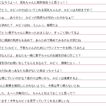
になろうよ～♪ 花丸ちゃんに絶対似合うと思うっ！！
でとう。ルビィのそばにいてくれる花丸ちゃんが、ルビィは大好きです♡
わぁ……ありがと♪ ルビィの気持ちが伝わったのかなぁ♡
う決めた？ ルビィはね…うふふっ、秘密だよ
でとう♪善子ちゃんに教わったおまじない、すっごく効いてるよ
日に感謝の気持ちを込めて、あらためて眺めてみるのも大切だね
でとう♪ルビィ、千歌ちゃんのためにパウンドケーキを焼いてみたよ
日なんだよ。あなたも一緒に梨子ちゃんのお誕生日会に行こう？
誕生日のお祝いをしてもらえるなんて、ルビィ、感激だよぅ…！
みだね♪あっあなたも急がないと始まっちゃうよ！
な感じでいいのかな？血のりは怖いから、ルビィは遠慮するよ…
さんに順番を後回しにされないように、今夜は早く眠らないとね
した。えへへ大晦日だし、ちゃんと伝えておこうと思って♡
います！今年もルビィを見守っていてくれると嬉しいな