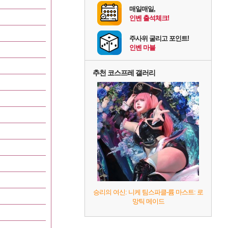
매일매일,
인벤 출석체크!
주사위 굴리고 포인트!
인벤 마블
추천 코스프레 갤러리
승리의 여신: 니케 팀스파클-륨 마스트: 로
망틱 메이드