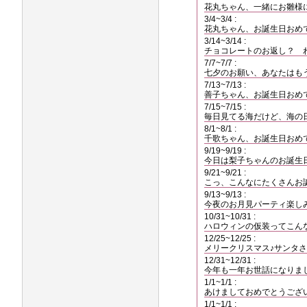
花丸ちゃん、一緒にお雛様
3/4~3/4 :
花丸ちゃん、お誕生日おめ
3/14~3/14 :
チョコレートのお返し？ 
7/7~7/7 :
七夕のお願い、あなたはも
7/13~7/13 :
善子ちゃん、お誕生日おめ
7/15~7/15 :
毎日見てる海だけど、海の
8/1~8/1 :
千歌ちゃん、お誕生日おめ
9/19~9/19 :
今日は梨子ちゃんのお誕生
9/21~9/21 :
こっ、こんなにたくさんお
9/13~9/13 :
今夜のお月見パーティ楽し
10/31~10/31 :
ハロウィンの仮装ってこん
12/25~12/25 :
メリークリスマス♪サンタ
12/31~12/31 :
今年も一年お世話になりま
1/1~1/1 :
あけましておめでとうござ
1/1~1/1 :