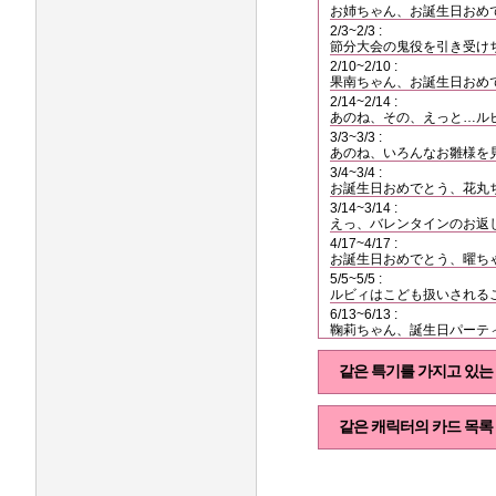
お姉ちゃん、お誕生日おめ
2/3~2/3 :
節分大会の鬼役を引き受け
2/10~2/10 :
果南ちゃん、お誕生日おめ
2/14~2/14 :
あのね、その、えっと…ル
3/3~3/3 :
あのね、いろんなお雛様を
3/4~3/4 :
お誕生日おめでとう、花丸
3/14~3/14 :
えっ、バレンタインのお返
4/17~4/17 :
お誕生日おめでとう、曜ちゃ
5/5~5/5 :
ルビィはこども扱いされる
6/13~6/13 :
鞠莉ちゃん、誕生日パーテ
같은 특기를 가지고 있는
같은 캐릭터의 카드 목록