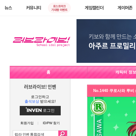
로스트아크
뉴스
커뮤니티
게임캘린더
게이머존
기대평 이벤트
홈
캐릭터 정
러브라이브! 인벤
No.1440 쿠로사와 루비
로그인하고
출석보상
받으세요!
로그인
회원가입
ID/PW 찾기