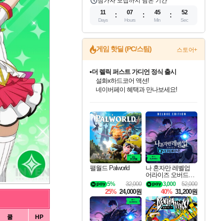
참가자 모집까지 남은 기간
11
07
45
51
Days
Hours
Min
Sec
게임 핫딜 (PC/스팀)
스토어+
더 렐릭 퍼스트 가디언 정식 출시
설화x하드코어 액션!
네이버페이 혜택과 만나보세요!
인벤게임즈 8월 특별 할인!
드래곤소드: 어웨이크닝 입점!
문명 7 특별 할인!
마블 투혼 파이팅 소울즈 정식출시!
귀무자: 검의 길 예약 판매 중!
비스트 오브 리인카네이션 정식 출시!
커세어 코브 출시 기념 할인!
베데스다 40주년 기념 할인 중!
캡콤 프렌차이즈 할인 진행 중!
캡콤 일부 상품 상시 할인
스타워즈 은하계 레이서
로블록스 기프트 카드 공식 입점
인기 퍼블리셔 모음!
스팀으로 만나는 드래곤소드!
조선&고려 DLC 출시 예정
마블 히어로 총 출동&화려한 격투!
10% 할인과
게임프릭 신작 IP
해적'섬'을 발전시키자!
베데스다의 명작들을
몬헌, 바하 등 인기 IP를
몬헌 와일즈 & 드래곤즈 도그마2
인벤게임즈에서 10% 추가 적립
Robux를 가장 안전하고
최대 90% 할인가를 만나보세요!
네이버혜택과 함께 만나보세요!
50%할인&추가 적립까지!
네이버 포인트 혜택까지!
이니&베니 혜택까지!
네이버 혜택가와 함께 예약하세요!
할인&네이버혜택으로 만나보세요!
40주년 프로모션으로 만나보세요!
할인가에 만나보세요!
일부 에디션 상시 할인!
혜택으로 예약 판매 중
편안하게 충전하세요
팰월드 Palworld
나 혼자만 레벨업
어라이즈 오버드라
이브 디럭스 에디션
5%
32,000
3,000
52,000
Solo Leveling Arise
25%
24,000원
40%
31,200원
Overdrive Deluxe Edi
tion
쿨
HP