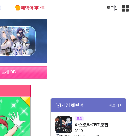
혜택.아이마트
로그인
인
벤
전
체
사
이
트
맵
노래 DB
게임 캘린더
더보기+
모집
아스오라 CBT 모집
08.19