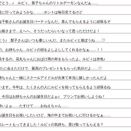
でとう…♪ ルビィ、善子ちゃんのリトルデーモンなんだぁ……
見に行ってみようかな。……ホントは毎日見てるけど
は千歌さんのお誕生日パーティなんだ。喜んでもらえるように頑張るぞ
お姫さまで…えへへ、そうだったらいいなって思っただけだよ！
とう♪ 梨子さんはいつも優しいんだ。またルビィと遊ぼうね……♡
の。お姉ちゃん…ルビィの頭をよしよししてくれるかなぁ……！！
装するの。花丸ちゃんにおばけ用の布をもらったよ。ルビィは赤色♪
なたに会えただけで、最高のプレゼントをもらった気分だよ……♡
姉ちゃんと一緒にスクールアイドルが出来て本当に嬉しかったんだよ
います。今年は、たくさんの人にルビィを知ってもらえるよう頑張るね
 今日はお姉ちゃんのお誕生日だよぉ♪ プリンでお祝いしようね！
怖いよぉ……たすけて……おねえちゃん……
お誕生日をお祝いしたいけど、海の中までお祝いしに行けるかなぁ……
コレートもってきました！ルビィの気持ち、受け取ってもらえる？