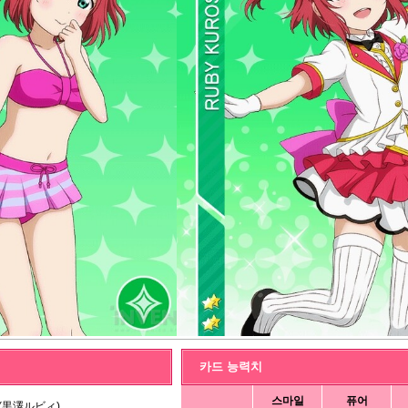
카드 능력치
스마일
퓨어
(黒澤ルビィ)