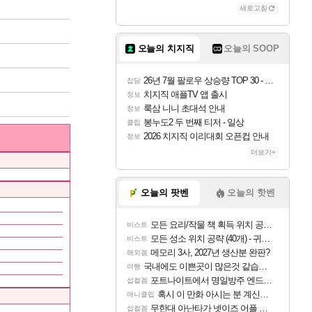
새로고침
오늘의 치지직
오늘의 SOOP
26년 7월 팔로우 상승량 TOP 30 - 월간 치지직
잡담
치지직 애플TV 앱 출시
정보
룩삼 니니 초대석 안내
정보
봉누도2 두 번째 티저 - 일상
클립
2026 치지직 이리대회 오픈컵 안내
정보
더보기+
오늘의 팟벤
오늘의 핫벤
모든 요리/작물 책 획득 위치 공략 (36개) - 미식가 도전과제
비스트
모든 성소 위치 공략 (40개) - 귀환한 영혼 도전과제
비스트
메모리 3사, 2027년 생산분 완판?
해외겜
국내에도 이쁜곳이 많은것 같습니다
여행
포트나이트에서 명일방주 엔드필드 [펠리카] 판매 예정
섭컬겜
혹시 이 만화 아시는 분 계신가요
애니클립
무한대 아난타가 넷이즈 어플 달력에 일정 등록
섭컬겜