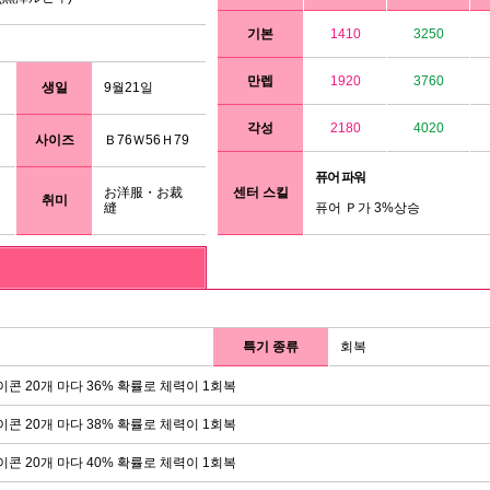
기본
1410
3250
만렙
1920
3760
생일
9월21일
각성
2180
4020
사이즈
Ｂ76Ｗ56Ｈ79
퓨어 파워
お洋服・お裁
센터 스킬
취미
縫
퓨어 Ｐ가 3%상승
특기 종류
회복
이콘 20개 마다 36% 확률로 체력이 1회복
이콘 20개 마다 38% 확률로 체력이 1회복
이콘 20개 마다 40% 확률로 체력이 1회복