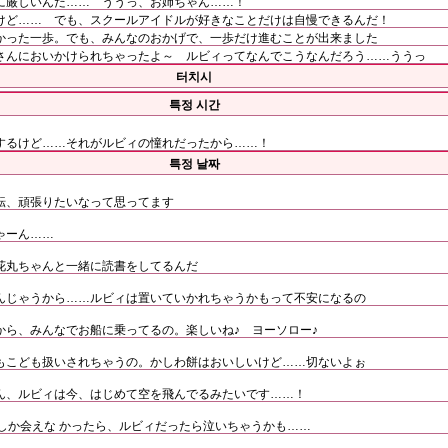
に厳しいんだ…… ううっ、お姉ちゃん……！
けど…… でも、スクールアイドルが好きなことだけは自慢できるんだ！
かった一歩。でも、みんなのおかげで、一歩だけ進むことが出来ました
さんにおいかけられちゃったよ～ ルビィってなんでこうなんだろう……ううっ
터치시
특정 시간
するけど……それがルビィの憧れだったから……！
특정 날짜
転、頑張りたいなって思ってます
ゃーん……
花丸ちゃんと一緒に読書をしてるんだ
んじゃうから……ルビィは置いていかれちゃうかもって不安になるの
から、みんなでお船に乗ってるの。楽しいね♪ ヨーソロー♪
もこども扱いされちゃうの。かしわ餅はおいしいけど……切ないよぉ
ん、ルビィは今、はじめて空を飛んでるみたいです……！
しか会えな かったら、ルビィだったら泣いちゃうかも……