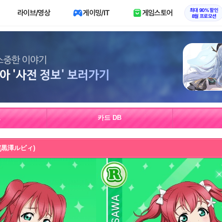
최대 90% 할인
라이브/영상
게이밍/IT
게임스토어
8월 프로모션
보
카드 DB
 (黒澤ルビィ)