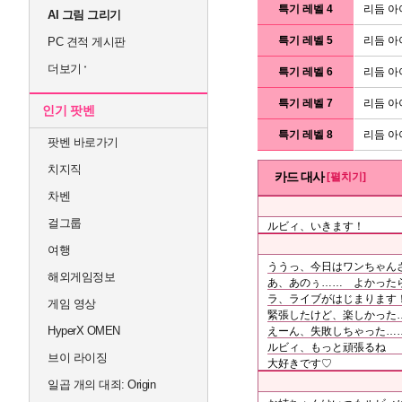
특기 레벨 4
리듬 아
AI 그림 그리기
특기 레벨 5
리듬 아
PC 견적 게시판
더보기
특기 레벨 6
리듬 아
특기 레벨 7
리듬 아
인기 팟벤
특기 레벨 8
리듬 아
팟벤 바로가기
치지직
카드 대사
[펼치기]
차벤
걸그룹
ルビィ、いきます！
여행
ううっ、今日はワンちゃん
해외게임정보
あ、あのぅ…… よかった
ラ、ライブがはじまります
게임 영상
緊張したけど、楽しかった
HyperX OMEN
えーん、失敗しちゃった…
ルビィ、もっと頑張るね
브이 라이징
大好きです♡
일곱 개의 대죄: Origin