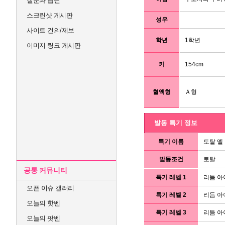
질문과 답변
스크린샷 게시판
성우
사이트 건의/제보
학년
1학년
이미지 링크 게시판
키
154cm
혈액형
Ａ형
발동 특기 정보
특기 이름
토탈 엘
발동조건
토탈
공통 커뮤니티
특기 레벨 1
리듬 아
오픈 이슈 갤러리
특기 레벨 2
리듬 아
오늘의 핫벤
특기 레벨 3
리듬 아
오늘의 팟벤