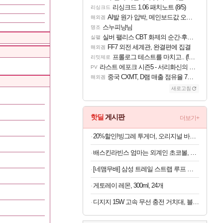
리싱크드 1.06 패치노트 (8/5)
리싱크드
AI발 원가 압박, 메인보드값 오르나
해외겜
스누피냥님
명조
실버 팰리스 CBT 화제의 순간·후기 모음
실팰
FF7 외전 세계관, 완결편에 집결
해외겜
프롤로그 테스트를 마치고.. (feat. 리아)
리밋제로
라스트 에포크 시즌5 - 서리화신의 분노 티저
PV
중국 CXMT, D램 매출 점유율 7%…글로벌 4위로 부상
해외겜
새로고침
핫딜
게시판
더보기+
20%할인!빙그레 투게더, 오리지널 바닐라, 270ml, 8개
배스킨라빈스 엄마는 외계인 초코볼, 32g, 6개입, 2개
[네맴무배] 삼성 트레일 스트랩 루프 밴드 블루, 갤럭시 워치 울트라 2-1, 47mm
게토레이 레몬, 300ml, 24개
디지지 15W 고속 무선 충전 거치대, 블랙, 1개