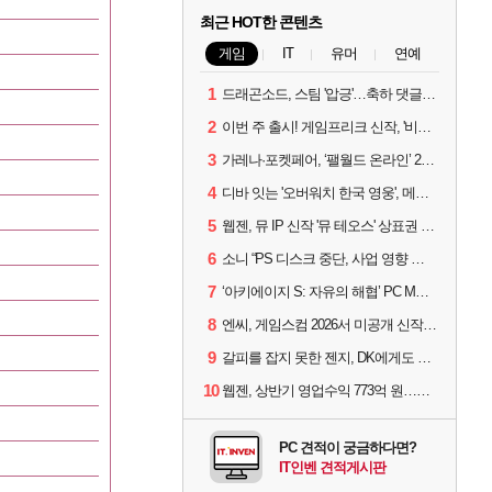
최근 HOT한 콘텐츠
게임
IT
유머
연예
1
드래곤소드, 스팀 '압긍'…축하 댓글 달고 게임 코드 받자!
2
이번 주 출시! 게임프리크 신작, '비스트 오브 리인카네이션'
3
가레나·포켓페어, ‘팰월드 온라인’ 2026년 출시 예고
4
디바 잇는 '오버워치 한국 영웅', 메카 파일럿 디몬 나온다
5
웹젠, 뮤 IP 신작 '뮤 테오스' 상표권 출원
6
소니 “PS 디스크 중단, 사업 영향 없다”
7
‘아키에이지 S: 자유의 해협’ PC MMORPG로 개발한다
8
엔씨, 게임스컴 2026서 미공개 신작 최초 공개
9
갈피를 잡지 못한 젠지, DK에게도 0:2 패배
10
웹젠, 상반기 영업수익 773억 원…순이익 89% 증가
PC 견적이 궁금하다면?
IT인벤 견적게시판