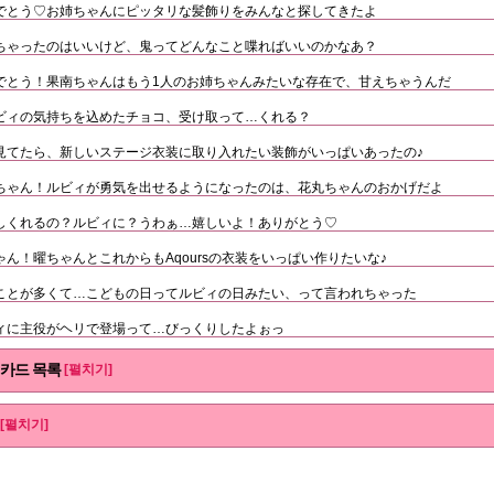
でとう♡お姉ちゃんにピッタリな髪飾りをみんなと探してきたよ
ちゃったのはいいけど、鬼ってどんなこと喋ればいいのかなあ？
でとう！果南ちゃんはもう1人のお姉ちゃんみたいな存在で、甘えちゃうんだ
ビィの気持ちを込めたチョコ、受け取って…くれる？
見てたら、新しいステージ衣装に取り入れたい装飾がいっぱいあったの♪
ちゃん！ルビィが勇気を出せるようになったのは、花丸ちゃんのおかげだよ
しくれるの？ルビィに？うわぁ…嬉しいよ！ありがとう♡
ん！曜ちゃんとこれからもAqoursの衣装をいっぱい作りたいな♪
ことが多くて…こどもの日ってルビィの日みたい、って言われちゃった
ィに主役がヘリで登場って…びっくりしたよぉっ
 카드 목록
[펼치기]
[펼치기]