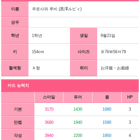
이름
쿠로사와 루비 (黒澤ルビィ)
성우
학년
1학년
생일
9월21일
키
154cm
사이즈
Ｂ76Ｗ56Ｈ79
혈액형
Ａ형
취미
お洋服・お裁縫
카드 능력치
스마일
퓨어
쿨
HP
기본
3170
1430
1080
3
만렙
3680
1940
1590
3
각성
3940
2200
1850
4