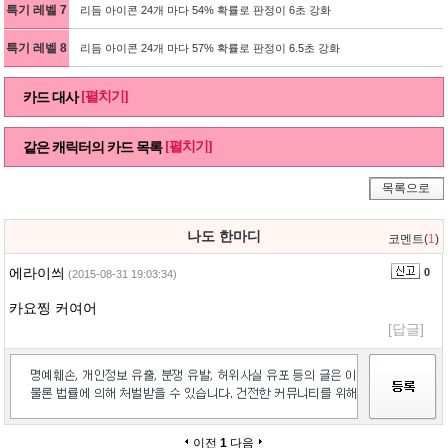
특기 레벨 7
리듬 아이콘 24개 마다 54% 확률로 판정이 6초 강화
특기 레벨 8
리듬 아이콘 24개 마다 57% 확률로 판정이 6.5초 강화
[펼치기]
카드 대사
[펼치기]
같은 캐릭터의 카드 목록
목록으로
나도 한마디
코멘트(
1
)
에라이씌
0
(2015-08-31 19:03:34)
카요찡 커여어
[답글]
이전
1
다음