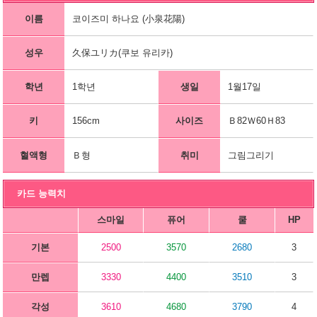
이름
코이즈미 하나요 (小泉花陽)
성우
久保ユリカ(쿠보 유리카)
학년
1학년
생일
1월17일
키
156cm
사이즈
Ｂ82Ｗ60Ｈ83
혈액형
Ｂ형
취미
그림그리기
카드 능력치
스마일
퓨어
쿨
HP
기본
2500
3570
2680
3
만렙
3330
4400
3510
3
각성
3610
4680
3790
4