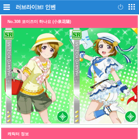
러브라이브!
인벤
No.308 코이즈미 하나요 (小泉花陽)
캐릭터 정보