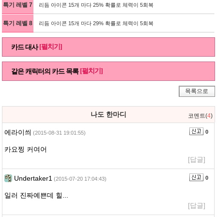
특기 레벨 7
리듬 아이콘 15개 마다 25% 확률로 체력이 5회복
특기 레벨 8
리듬 아이콘 15개 마다 29% 확률로 체력이 5회복
[펼치기]
카드 대사
[펼치기]
같은 캐릭터의 카드 목록
목록으로
나도 한마디
코멘트(
4
)
에라이씌
0
(2015-08-31 19:01:55)
카요찡 커여어
[답글]
Undertaker1
0
(2015-07-20 17:04:43)
일러 진짜예쁜데 힐...
[답글]