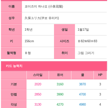
이름
코이즈미 하나요 (小泉花陽)
성우
久保ユリカ(쿠보 유리카)
학년
1학년
생일
1월17일
키
156cm
사이즈
Ｂ82Ｗ60Ｈ83
혈액형
Ｂ형
취미
그림 그리기
카드 능력치
스마일
퓨어
쿨
HP
기본
2020
3160
3870
3
만렙
2850
3990
4700
3
각성
3130
4270
4980
4