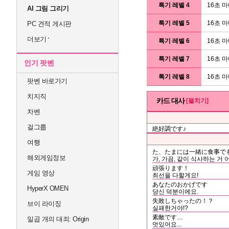
특기 레벨 4
16초 
AI 그림 그리기
특기 레벨 5
16초 마
PC 견적 게시판
더보기
특기 레벨 6
16초 
특기 레벨 7
16초 마
인기 팟벤
특기 레벨 8
16초 
팟벤 바로가기
치지직
카드 대사
[펼치기]
차벤
걸그룹
絶好調です♪
여행
た、たまには一緒に食事で
해외게임정보
가, 가끔, 같이 식사하는 거 
頑張ります！
게임 영상
최선을 다할게요!
あなたのおかげです
HyperX OMEN
당신 덕분이에요.
失敗しちゃったの！？
브이 라이징
실패한거야!?
素敵です…
일곱 개의 대죄: Origin
멋있어요...