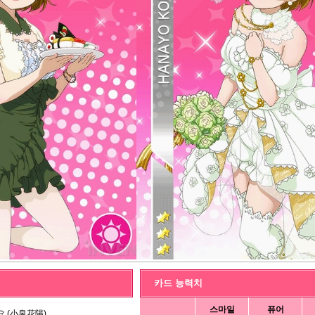
카드 능력치
스마일
퓨어
 (小泉花陽)