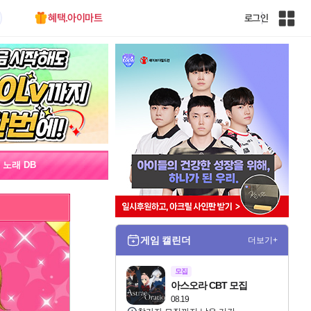
혜택.아이마트
로그인
인
벤
전
체
사
이
트
맵
노래 DB
게임 캘린더
더보기+
모집
아스오라 CBT 모집
08.19