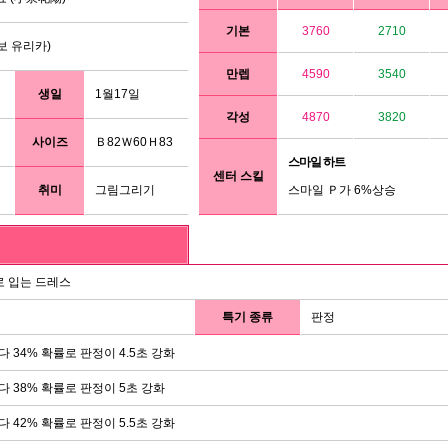
기본
3760
2710
보 유리카)
만렙
4590
3540
생일
1월17일
각성
4870
3820
사이즈
Ｂ82Ｗ60Ｈ83
스마일 하트
센터 스킬
취미
그림그리기
스마일 Ｐ가 6%상승
 입는 드레스
특기 종류
판정
다 34% 확률로 판정이 4.5초 강화
마다 38% 확률로 판정이 5초 강화
다 42% 확률로 판정이 5.5초 강화