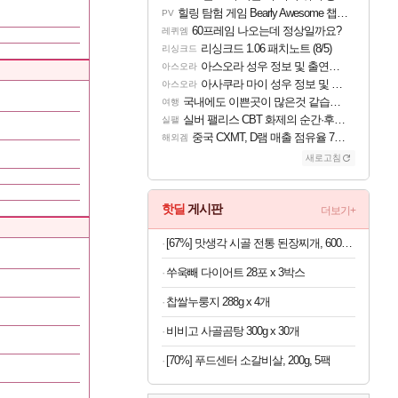
힐링 탐험 게임 Bearly Awesome 챕터 1 트레일러
PV
60프레임 나오는데 정상일까요?
레퀴엠
리싱크드 1.06 패치노트 (8/5)
리싱크드
아스오라 성우 정보 및 출연작 모음
아스오라
아사쿠라 마이 성우 정보 및 주요 필모
아스오라
국내에도 이쁜곳이 많은것 같습니다
여행
실버 팰리스 CBT 화제의 순간·후기 모음
실팰
중국 CXMT, D램 매출 점유율 7%…글로벌 4위로 부상
해외겜
새로고침
핫딜
게시판
더보기+
[67%] 맛생각 시골 전통 된장찌개, 600g, 5개
쑤욱빼 다이어트 28포 x 3박스
찹쌀누룽지 288g x 4개
비비고 사골곰탕 300g x 30개
[70%] 푸드센터 소갈비살, 200g, 5팩