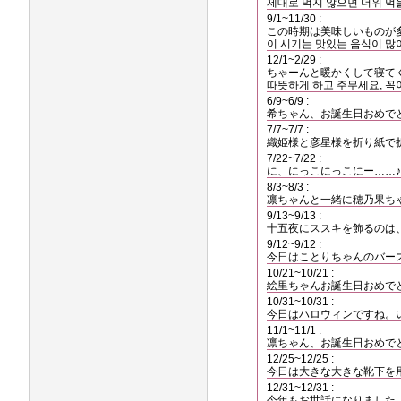
제대로 먹지 않으면 더위 먹을
9/1~11/30 :
この時期は美味しいものが
이 시기는 맛있는 음식이 많아
12/1~2/29 :
ちゃーんと暖かくして寝て
따뜻하게 하고 주무세요, 꼭
6/9~6/9 :
希ちゃん、お誕生日おめでと
7/7~7/7 :
織姫様と彦星様を折り紙で
7/22~7/22 :
に、にっこにっこにー……
8/3~8/3 :
凛ちゃんと一緒に穂乃果ち
9/13~9/13 :
十五夜にススキを飾るのは
9/12~9/12 :
今日はことりちゃんのバー
10/21~10/21 :
絵里ちゃんお誕生日おめで
10/31~10/31 :
今日はハロウィンですね。
11/1~11/1 :
凛ちゃん、お誕生日おめで
12/25~12/25 :
今日は大きな大きな靴下を
12/31~12/31 :
今年もお世話になりました…