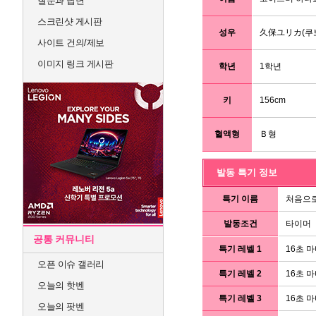
질문과 답변
스크린샷 게시판
성우
久保ユリカ(쿠
사이트 건의/제보
이미지 링크 게시판
학년
1학년
키
156cm
혈액형
Ｂ형
발동 특기 정보
특기 이름
처음으로
발동조건
타이머
공통 커뮤니티
특기 레벨 1
16초 마
오픈 이슈 갤러리
특기 레벨 2
16초 
오늘의 핫벤
특기 레벨 3
16초 마
오늘의 팟벤