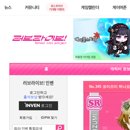
로스트아크
뉴스
커뮤니티
게임캘린더
게이머존
기대평 이벤트
홈
캐릭터 정
러브라이브! 인벤
No.345 코이즈미 하나요
로그인하고
출석보상
받으세요!
로그인
회원가입
ID/PW 찾기