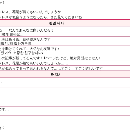
か？
ドレス、花陽が着てもいいんでしょうか……
ドレスが似合うようになったら、また見てくださいね
랜덤 대사
ね……なんであんなに白いんだろう……
저렇게 흴까요...
…実は折り紙、結構得意なんです
이접기, 꽤 잘하거든요.
とを助けてくれて…大切なお友達です♪
줬어요. 소중한 친구랍니다♪
の記事が載ってるんです！1ページだけど、絶対見 逃せません♪
ドレス、花陽が着てもいいんでしょうか……
スが似合ってるって言われるなんて……すごく、すごく嬉しいです
터치시
…
です…
う？