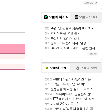
새로고침
오늘의 치지직
오늘의 SOOP
26년 7월 팔로우 상승량 TOP 30 - 월간 치지직
잡담
치지직 애플TV 앱 출시
정보
룩삼 니니 초대석 안내
정보
봉누도2 두 번째 티저 - 일상
클립
2026 치지직 이리대회 오픈컵 안내
정보
더보기+
오늘의 팟벤
오늘의 핫벤
무한대 아난타가 넷이즈 어플 달력에 일정 등록
섭컬겜
모든 바우에라 업그레이드 아이템 획득 위치 공략 (89개)
비스트
선생님들 차 시동 끌 때 꾸르륵소리나는데
차벤
포트나이트에서 명일방주 엔드필드 [펠리카] 판매 예정
섭컬겜
FF7 외전 세계관, 완결편에 집결
해외겜
아반테 2.0 자연흡기?
차벤
모든 요리/작물 책 획득 위치 공략 (36개) - 미식가 도전과제
비스트