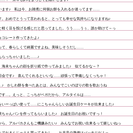
います♪ 私は今、お雑煮に何個お餅を入れるか迷ってます……
す。おめでとうって言われると、とっても幸せな気持ちになりますね♪
と軽く豆を投げる感じだと思ってました。うう……うぅ、誰か助けて～っ
ョコレート作ってきたよ♪
って、春らしくて綺麗ですよね。美味しそうだし……
もらっちゃいました……♪
、海未ちゃんの顔を折り紙で作ってみました♪ 似てるかな～？
日会です♪ 喜んでくれるといいな……頑張って準備しなくっちゃ！
…♪ かしわ餅を食べたあとは、みんなでこいのぼりの歌を歌おうね
です…。えっと、こっちがベガだから、アルタイルは……
をいーっぱい使って……にこちゃんらしいお誕生日ケーキが出来ました♪
果ちゃんパンを作ってもらいました♪ お誕生日のお祝いですっ！
から、アルパカさんもご機嫌みたい♪ みんなでお祝い出来るって嬉しいねっ
ちでおまんじゅうも買ってきたし……お月見の準備はバッチリだよっ