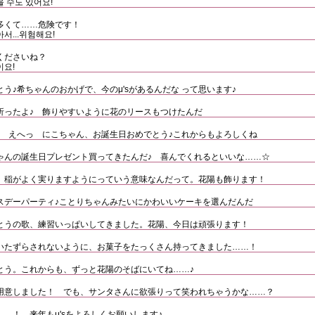
 수도 있어요!
多くて……危険です！
서...위험해요!
くださいね？
이요!
う♪希ちゃんのおかげで、今のμ'sがあるんだな って思います♪
折ったよ♪ 飾りやすいように花のリースもつけたんだ
♪ えへっ にこちゃん、お誕生日おめでとう♪これからもよろしくね
ゃんの誕生日プレゼント買ってきたんだ♪ 喜んでくれるといいな……☆
、稲がよく実りますようにっていう意味なんだって。花陽も飾ります！
スデーパーティ♪ことりちゃんみたいにかわいいケーキを選んだんだ
とうの歌、練習いっぱいしてきました。花陽、今日は頑張ります！
いたずらされないように、お菓子をたっくさん持ってきました……！
とう。これからも、ずっと花陽のそばにいてね……♪
用意しました！ でも、サンタさんに欲張りって笑われちゃうかな……？
…！ 来年もμ'sをよろしくお願いします♪