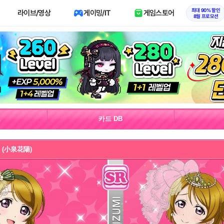
최대 90% 할인
라이브/영상
게이밍/IT
게임스토어
8월 프로모션
보
카드 DB
 (小泉花陽)