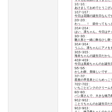
1/1~1/1 :
あけましておめでとうござ
1/17~1/17 :
今日は花陽の誕生日なんで
2/3~2/3 :
わっ……！ 節分ってもっ
2/14~2/14 :
はい、凛ちゃん。今日はチ
3/3~3/3 :
雛人形と一緒に飾るひし餅
3/14~3/14 :
うふふ。凛ちゃんにアメを
3/15~3/15 :
海未ちゃんの誕生日だから
4/19~4/19 :
今日は真姫ちゃんのお誕生
5/5~5/5 :
かしわ餅、美味しいです…
7/7~7/7 :
星座の早見表とにらめっこ
7/22~7/22 :
いちごとピンクのクリーム
8/3~8/3 :
パン屋さんで、大きな穂乃
9/12~9/12 :
ことりちゃんのお誕生日だ
9/13~9/13 :
うふ。穂乃果ちゃんのおう