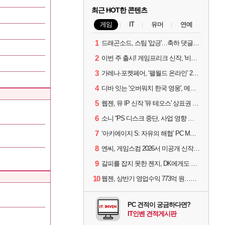
최근 HOT한 콘텐츠
게임
IT
유머
연예
1
드래곤소드, 스팀 '압긍'…축하 댓글 달고 게임 코드 받자!
2
이번 주 출시! 게임프리크 신작, '비스트 오브 리인카네이션'
3
가레나·포켓페어, ‘팰월드 온라인’ 2026년 출시 예고
4
디바 잇는 '오버워치 한국 영웅', 메카 파일럿 디몬 나온다
5
웹젠, 뮤 IP 신작 '뮤 테오스' 상표권 출원
6
소니 “PS 디스크 중단, 사업 영향 없다”
7
‘아키에이지 S: 자유의 해협’ PC MMORPG로 개발한다
8
엔씨, 게임스컴 2026서 미공개 신작 최초 공개
9
갈피를 잡지 못한 젠지, DK에게도 0:2 패배
10
웹젠, 상반기 영업수익 773억 원…순이익 89% 증가
PC 견적이 궁금하다면?
IT인벤 견적게시판