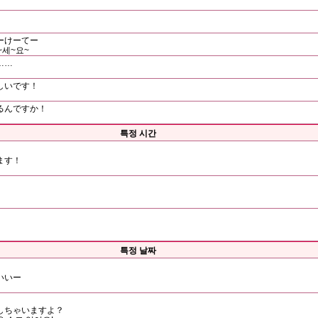
ーけーてー
주~세~요~
……
しいです！
るんですか！
특정 시간
ます！
。
특정 날짜
いいー
しちゃいますよ？