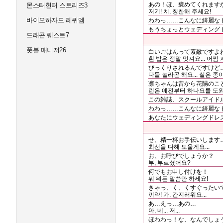
あの！ほ、褒めてくれます
몬스터헌터 스토리즈3
저기! 치, 칭찬해 주세요!
바이오하자드 레퀴엠
わわっ……こんなに綺麗な
もうちょっとウェディング
드래곤 퀘스트7
풋볼 매니저26
白いごはんって素敵ですよ
흰 밥은 정말 멋져요... 어쩜 
びっくりされるんですけど
다들 놀라곤 해요... 실은 종
凛ちゃんは昔から花陽のこ
린은 예전부터 하나요를 도와
この雑誌、スクールアイドル
わわっ……こんなに綺麗な
あなたにウェディングドレ
せ、精一杯お手伝いします
최선을 다해 도울게요...
お、お呼びでしょうか？
부, 부르셨어요?
何でもお申し付けを！
뭐 뭐든 말씀만 하세요!
きゃっ、く、くすぐったい
끼약! 가, 간지러워요...
あ…えっ…あの…
아, 네... 저...
ほわわっ！な、なんでしょ