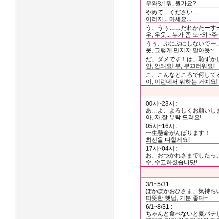
우와앗! 뭐, 뭔가요?
やめて…ください…
이러지... 마세요...
う、うぅ……だれかたーす
우, 우웃... 누가 좀 도~와~
うぅ、ぷにぷにしないでー
웃, 그렇게 만지지 말아욧~
だ、ダメです！は、恥ずか
안, 안돼요! 부, 부끄러워요!
こ、こんなところで何して
이, 이런데서 뭐하는 거예요!
00시~23시 :
あ…よ、よろしくお願いし
아, 자,잘 부탁 드려요!
05시~16시 :
一生懸命がんばります！
최선을 다할게요!
17시~04시 :
お、おつかれさまでしたっ
수, 수고하셨습니닷!
3/1~5/31 :
ぽかぽかおひさま、気持ち
따뜻한 햇님, 기분 좋다~
6/1~8/31 :
ちゃんと食べないと夏バテ