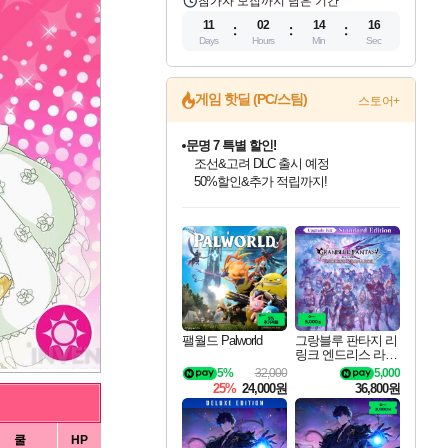
참가자 모집까지 남은 기간
11
02
14
15
Days
Hours
Min
Sec
게임 핫딜 (PC/스팀)
스토어+
문명 7 특별 할인!
조선&고려 DLC 출시 예정
50%할인&추가 적립까지!
마블 투혼 파이팅 소울즈 정식출시!
마블 히어로 총 출동&화려한 격투!
인벤게임즈 8월 특별 할인!
드래곤소드: 어웨이크닝 입점!
귀무자: 검의 길 예약 판매 중!
비스트 오브 리인카네이션 정식 출시!
커세어 코브 출시 기념 할인!
더 렐릭 퍼스트 가디언 정식 출시
베데스다 40주년 기념 할인 중!
캡콤 프렌차이즈 할인 진행 중!
캡콤 일부 상품 상시 할인
스타워즈 은하계 레이서
로블록스 기프트 카드 공식 입점
네이버 포인트 혜택까지!
인기 퍼블리셔 모음!
스팀으로 만나는 드래곤소드!
10% 할인과
게임프릭 신작 IP
해적'섬'을 발전시키자!
설화x하드코어 액션!
베데스다의 명작들을
몬헌, 바하 등 인기 IP를
몬헌 와일즈 & 드래곤즈 도그마2
인벤게임즈에서 10% 추가 적립
Robux를 가장 안전하고
최대 90% 할인가를 만나보세요!
네이버혜택과 함께 만나보세요!
이니&베니 혜택까지!
네이버 혜택가와 함께 예약하세요!
할인&네이버혜택으로 만나보세요!
네이버페이 혜택과 만나보세요!
40주년 프로모션으로 만나보세요!
할인가에 만나보세요!
일부 에디션 상시 할인!
혜택으로 예약 판매 중
편안하게 충전하세요
팰월드 Palworld
그랑블루 판타지 리
링크 엔드리스 라그
나로크 업그레이드
5%
32,000
5,000
킷 Granblue Fantasy
25%
24,000원
36,800원
Relink Endless Ragn
arok Upgrade Kit DL
C
쿨
HP