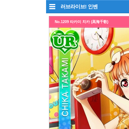
러브라이브!
인벤
No.1209 타카미 치카 (高海千歌)