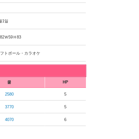
월1일
82Ｗ59Ｈ83
ソフトボール・カラオケ
쿨
HP
2580
5
3770
5
4070
6