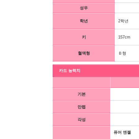
성우
학년
2학년
키
157cm
혈액형
Ｂ형
카드 능력치
기본
만렙
각성
퓨어 엔젤