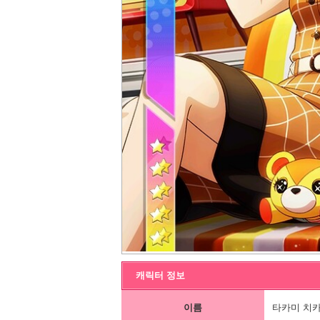
캐릭터 정보
이름
타카미 치카