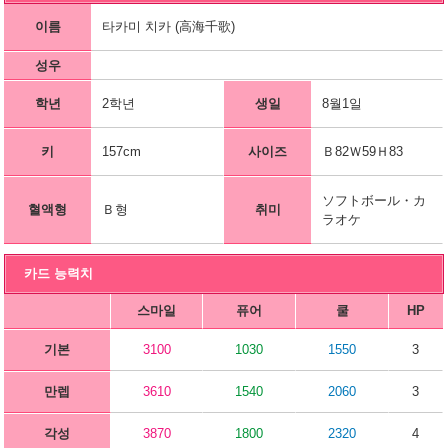
이름
타카미 치카 (高海千歌)
성우
학년
2학년
생일
8월1일
키
157cm
사이즈
Ｂ82Ｗ59Ｈ83
ソフトボール・カ
혈액형
Ｂ형
취미
ラオケ
카드 능력치
스마일
퓨어
쿨
HP
기본
3100
1030
1550
3
만렙
3610
1540
2060
3
각성
3870
1800
2320
4