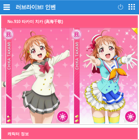
러브라이브!
인벤
No.910 타카미 치카 (高海千歌)
캐릭터 정보