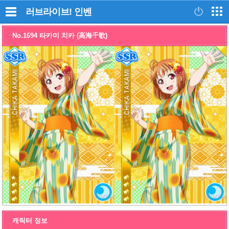
러브라이브!
인벤
No.1694 타카미 치카 (高海千歌)
캐릭터 정보