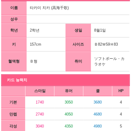
이름
타카미 치카 (高海千歌)
성우
학년
2학년
생일
8월1일
키
157cm
사이즈
Ｂ82Ｗ59Ｈ83
ソフトボール・カ
혈액형
Ｂ형
취미
ラオケ
카드 능력치
스마일
퓨어
쿨
HP
기본
1740
3050
3680
4
만렙
2740
4050
4680
4
각성
3040
4350
4980
5