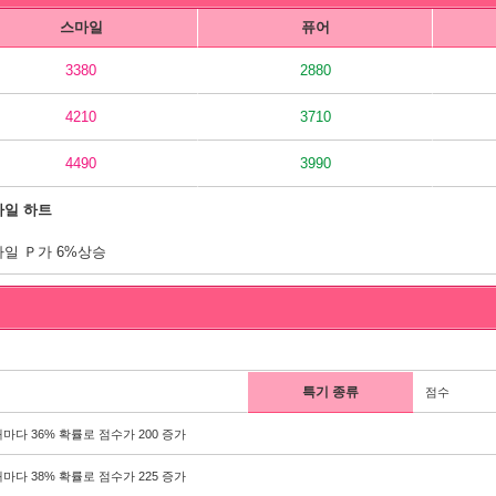
스마일
퓨어
3380
2880
4210
3710
4490
3990
마일 하트
일 Ｐ가 6%상승
특기 종류
점수
마다 36% 확률로 점수가 200 증가
마다 38% 확률로 점수가 225 증가