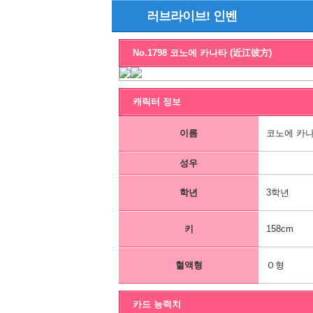
러브라이브!
인벤
No.1798 코노에 카나타 (近江彼方)
캐릭터 정보
이름
코노에 카나
성우
학년
3학년
키
158cm
혈액형
Ｏ형
카드 능력치