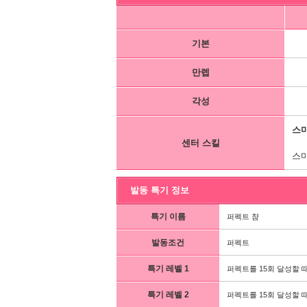
기본
만렙
각성
스
센터 스킬
스마
발동 특기 정보
특기 이름
퍼펙트 챰
발동조건
퍼펙트
특기 레벨 1
퍼펙트를 15회 달성할 때
특기 레벨 2
퍼펙트를 15회 달성할 때