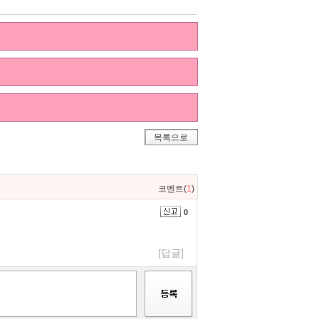
목록으로
코멘트(
1
)
0
[답글]