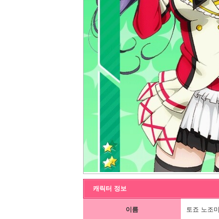
캐릭터 정보
이름
토죠 노조미