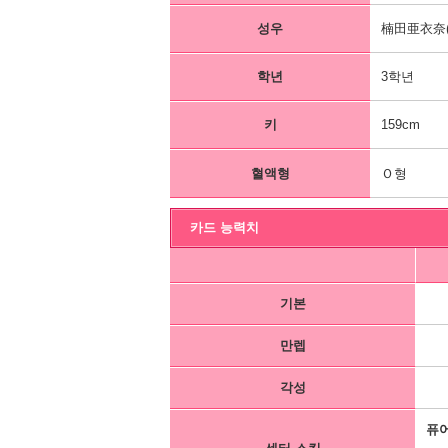
성우
楠田亜衣奈(
학년
3학년
키
159cm
혈액형
Ｏ형
카드 능력치
기본
만렙
각성
퓨