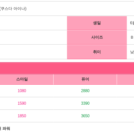
쿠스다 아이나)
생일
6
사이즈
Ｂ
취미
낮
스마일
퓨어
1080
2880
1590
3390
1850
3650
어 파워