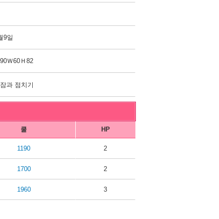
월9일
90Ｗ60Ｈ82
잠과 점치기
쿨
HP
1190
2
1700
2
1960
3