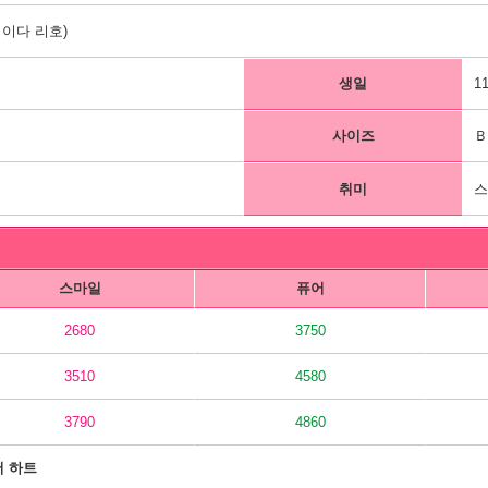
이다 리호)
생일
1
사이즈
Ｂ
취미
스
스마일
퓨어
2680
3750
3510
4580
3790
4860
어 하트