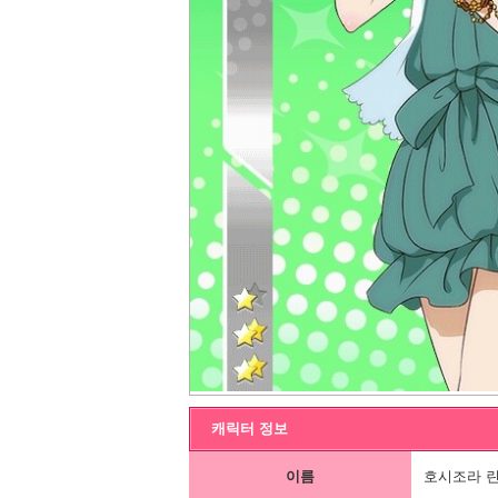
캐릭터 정보
이름
호시조라 린