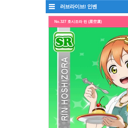
러브라이브!
인벤
No.327 호시조라 린 (星空凛)