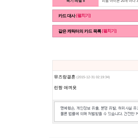
특기 레벨 8
리듬 아이콘 20개 마다 
[펼치기]
카드 대사
[펼치기]
같은 캐릭터의 카드 목록
뮤즈랑결혼
(2015-12-31 02:19:34)
린짱 애껴욧