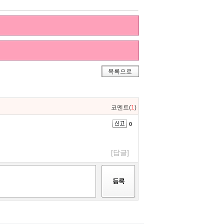
목록으로
코멘트(
1
)
0
[답글]