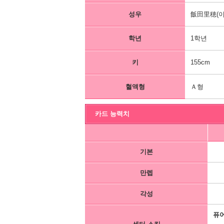
성우
飯田里穂(이
학년
1학년
키
155cm
혈액형
Ａ형
카드 능력치
기본
만렙
각성
퓨