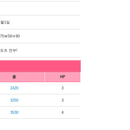
1월1일
75Ｗ59Ｈ80
포츠 전부!
쿨
HP
2420
3
3250
3
3530
4