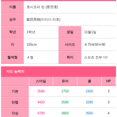
이름
호시조라 린 (星空凛)
성우
飯田里穂(이이다 리호)
학년
1학년
생일
11월1일
키
155cm
사이즈
Ｂ75Ｗ59Ｈ80
혈액형
Ａ형
취미
스포츠 전부 다!
카드 능력치
스마일
퓨어
쿨
HP
기본
3590
2750
2450
3
만렙
4420
3580
3280
3
각성
4700
3860
3560
4