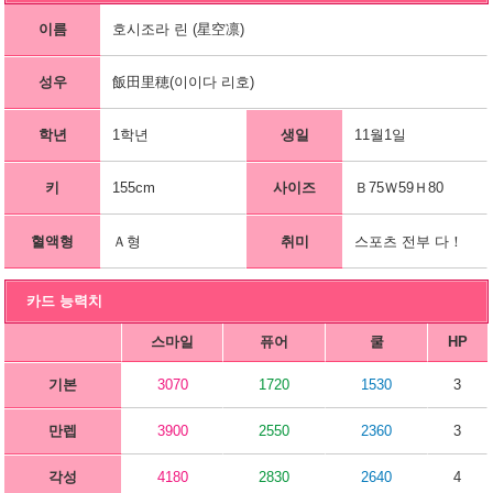
이름
호시조라 린 (星空凛)
성우
飯田里穂(이이다 리호)
학년
1학년
생일
11월1일
키
155cm
사이즈
Ｂ75Ｗ59Ｈ80
혈액형
Ａ형
취미
스포츠 전부 다！
카드 능력치
스마일
퓨어
쿨
HP
기본
3070
1720
1530
3
만렙
3900
2550
2360
3
각성
4180
2830
2640
4