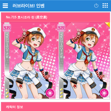
러브라이브!
인벤
No.715 호시조라 린 (星空凛)
캐릭터 정보