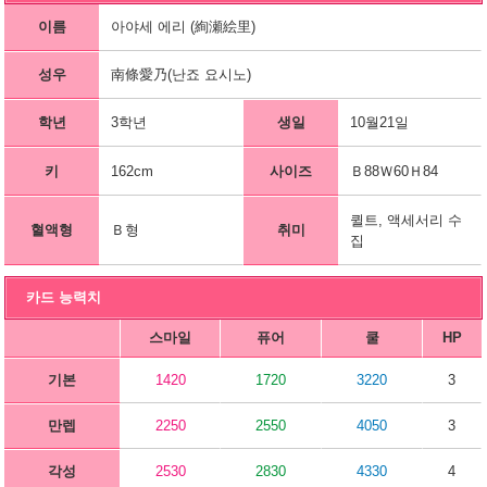
이름
아야세 에리 (絢瀬絵里)
성우
南條愛乃(난죠 요시노)
학년
3학년
생일
10월21일
키
162cm
사이즈
Ｂ88Ｗ60Ｈ84
퀼트, 액세서리 수
혈액형
Ｂ형
취미
집
카드 능력치
스마일
퓨어
쿨
HP
기본
1420
1720
3220
3
만렙
2250
2550
4050
3
각성
2530
2830
4330
4