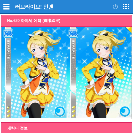
러브라이브!
인벤
No.620 아야세 에리 (絢瀬絵里)
캐릭터 정보