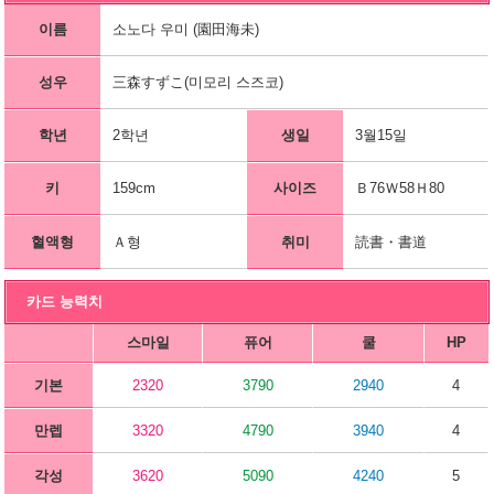
이름
소노다 우미 (園田海未)
성우
三森すずこ(미모리 스즈코)
학년
2학년
생일
3월15일
키
159cm
사이즈
Ｂ76Ｗ58Ｈ80
혈액형
Ａ형
취미
読書・書道
카드 능력치
스마일
퓨어
쿨
HP
기본
2320
3790
2940
4
만렙
3320
4790
3940
4
각성
3620
5090
4240
5