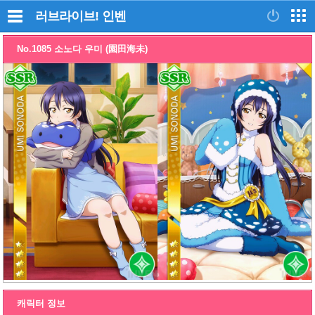
러브라이브!
인벤
No.1085 소노다 우미 (園田海未)
캐릭터 정보