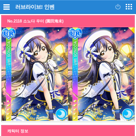
러브라이브!
인벤
No.2118 소노다 우미 (園田海未)
캐릭터 정보