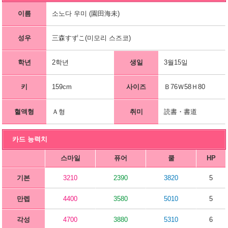
이름
소노다 우미 (園田海未)
성우
三森すずこ(미모리 스즈코)
학년
2학년
생일
3월15일
키
159cm
사이즈
Ｂ76Ｗ58Ｈ80
혈액형
Ａ형
취미
読書・書道
카드 능력치
스마일
퓨어
쿨
HP
기본
3210
2390
3820
5
만렙
4400
3580
5010
5
각성
4700
3880
5310
6