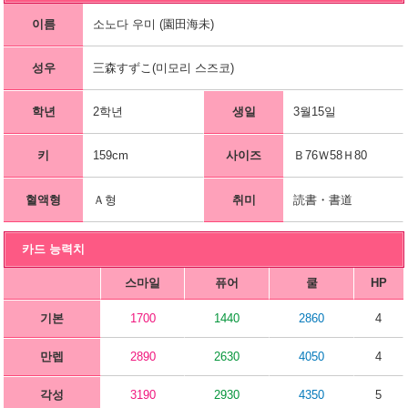
이름
소노다 우미 (園田海未)
성우
三森すずこ(미모리 스즈코)
학년
2학년
생일
3월15일
키
159cm
사이즈
Ｂ76Ｗ58Ｈ80
혈액형
Ａ형
취미
読書・書道
카드 능력치
스마일
퓨어
쿨
HP
기본
1700
1440
2860
4
만렙
2890
2630
4050
4
각성
3190
2930
4350
5