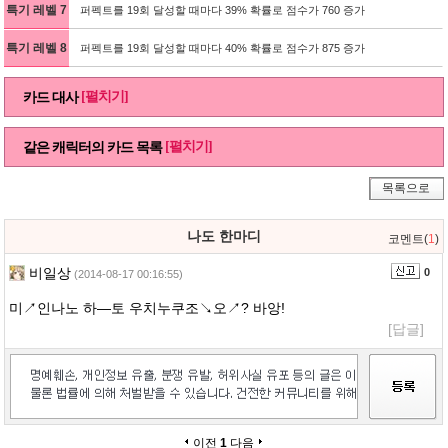
특기 레벨 7
퍼펙트를 19회 달성할 때마다 39% 확률로 점수가 760 증가
특기 레벨 8
퍼펙트를 19회 달성할 때마다 40% 확률로 점수가 875 증가
[펼치기]
카드 대사
[펼치기]
같은 캐릭터의 카드 목록
목록으로
나도 한마디
코멘트(
1
)
비일상
0
(2014-08-17 00:16:55)
미↗인나노 하―토 우치누쿠조↘오↗? 바앙!
[답글]
이전
1
다음