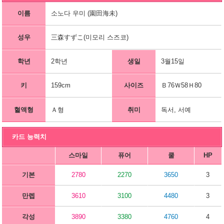
이름
소노다 우미 (園田海未)
성우
三森すずこ(미모리 스즈코)
학년
2학년
생일
3월15일
키
159cm
사이즈
Ｂ76Ｗ58Ｈ80
혈액형
Ａ형
취미
독서, 서예
카드 능력치
스마일
퓨어
쿨
HP
기본
2780
2270
3650
3
만렙
3610
3100
4480
3
각성
3890
3380
4760
4