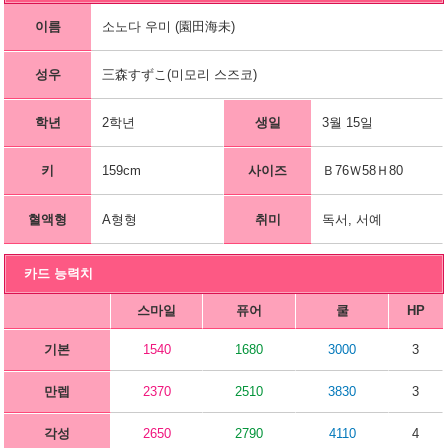
이름
소노다 우미 (園田海未)
성우
三森すずこ(미모리 스즈코)
학년
2학년
생일
3월 15일
키
159cm
사이즈
Ｂ76Ｗ58Ｈ80
혈액형
A형형
취미
독서, 서예
카드 능력치
스마일
퓨어
쿨
HP
기본
1540
1680
3000
3
만렙
2370
2510
3830
3
각성
2650
2790
4110
4