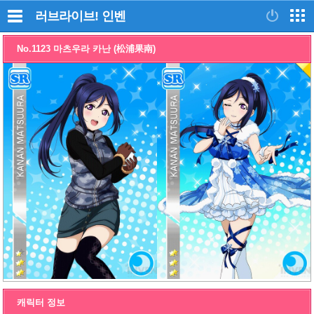
러브라이브!
인벤
No.1123 마츠우라 카난 (松浦果南)
캐릭터 정보