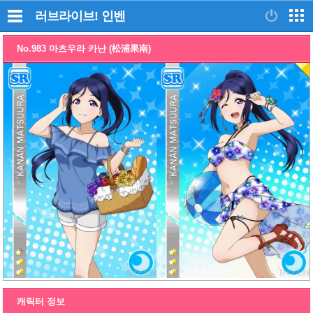
러브라이브!
인벤
No.983 마츠우라 카난 (松浦果南)
캐릭터 정보