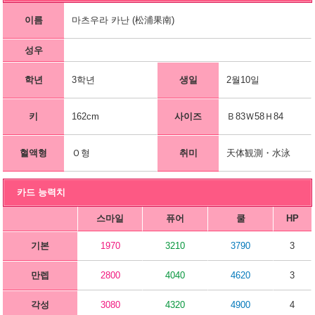
이름
마츠우라 카난 (松浦果南)
성우
학년
3학년
생일
2월10일
키
162cm
사이즈
Ｂ83Ｗ58Ｈ84
혈액형
Ｏ형
취미
天体観測・水泳
카드 능력치
스마일
퓨어
쿨
HP
기본
1970
3210
3790
3
만렙
2800
4040
4620
3
각성
3080
4320
4900
4