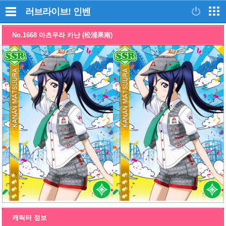
러브라이브!
인벤
No.1668 마츠우라 카난 (松浦果南)
캐릭터 정보