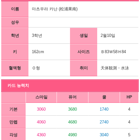
이름
마츠우라 카난 (松浦果南)
성우
학년
3학년
생일
2월10일
키
162cm
사이즈
Ｂ83Ｗ58Ｈ84
혈액형
Ｏ형
취미
天体観測・水泳
카드 능력치
스마일
퓨어
쿨
HP
기본
3060
3680
1740
4
만렙
4060
4680
2740
4
각성
4360
4980
3040
5