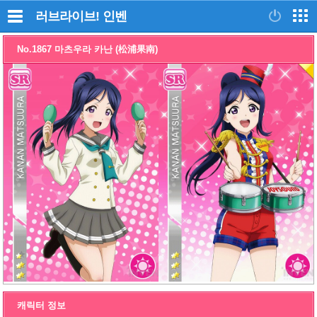
러브라이브!
인벤
No.1867 마츠우라 카난 (松浦果南)
캐릭터 정보