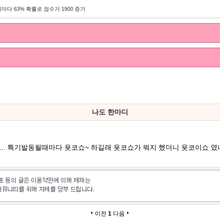
마다 63% 확률로 점수가 1900 증가
나도 한마디
.. 특기발동될때마다 욧코쇼~ 하길래 욧코쇼가 뭐지 했더니 욧코이쇼 였네.
이전
1
다음