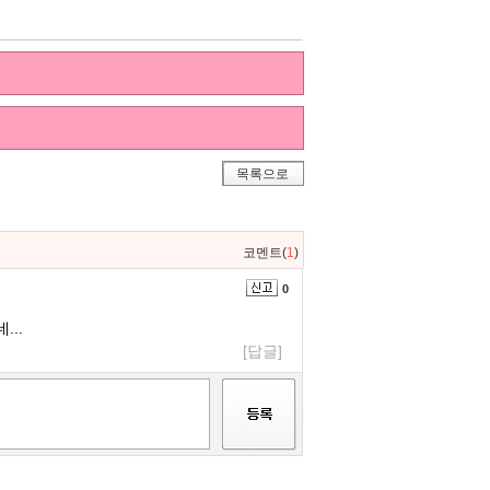
목록으로
코멘트(
1
)
0
..
[답글]