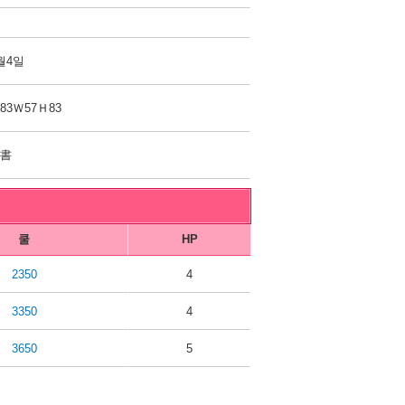
월4일
83Ｗ57Ｈ83
読書
쿨
HP
2350
4
3350
4
3650
5