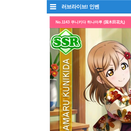
러브라이브!
인벤
No.1143 쿠니키다 하나마루 (国木田花丸)