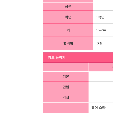
성우
학년
1학년
키
152cm
혈액형
Ｏ형
카드 능력치
기본
만렙
각성
퓨어 스타