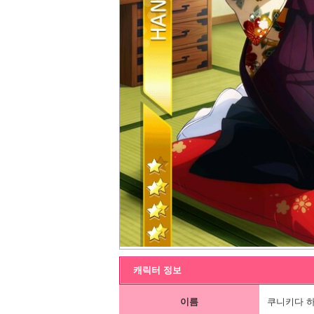
캐릭터 정보
이름
쿠니키다 하