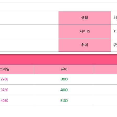
생일
3
사이즈
Ｂ
취미
스마일
퓨어
2780
3800
3780
4800
4080
5100