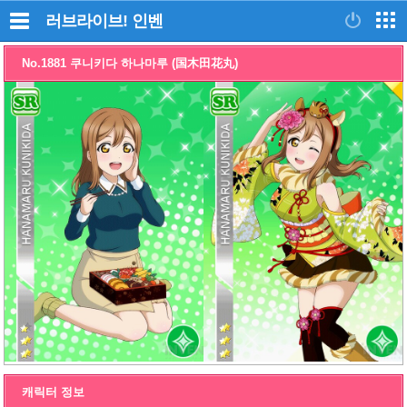
러브라이브!
인벤
No.1881 쿠니키다 하나마루 (国木田花丸)
캐릭터 정보