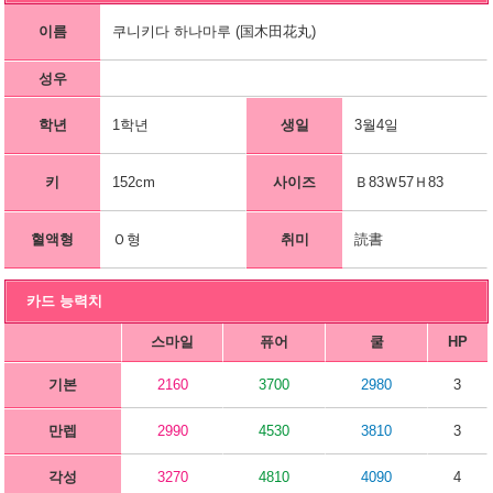
이름
쿠니키다 하나마루 (国木田花丸)
성우
학년
1학년
생일
3월4일
키
152cm
사이즈
Ｂ83Ｗ57Ｈ83
혈액형
Ｏ형
취미
読書
카드 능력치
스마일
퓨어
쿨
HP
기본
2160
3700
2980
3
만렙
2990
4530
3810
3
각성
3270
4810
4090
4