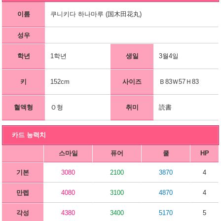
이름
쿠니키다 하나마루 (国木田花丸)
성우
학년
1학년
생일
3월4일
키
152cm
사이즈
Ｂ83Ｗ57Ｈ83
혈액형
Ｏ형
취미
読書
카드 능력치
스마일
퓨어
쿨
HP
기본
3080
2100
3870
4
만렙
4080
3100
4870
4
각성
4380
3400
5170
5