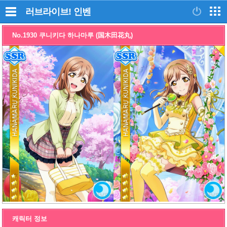
러브라이브!
인벤
No.1930 쿠니키다 하나마루 (国木田花丸)
캐릭터 정보