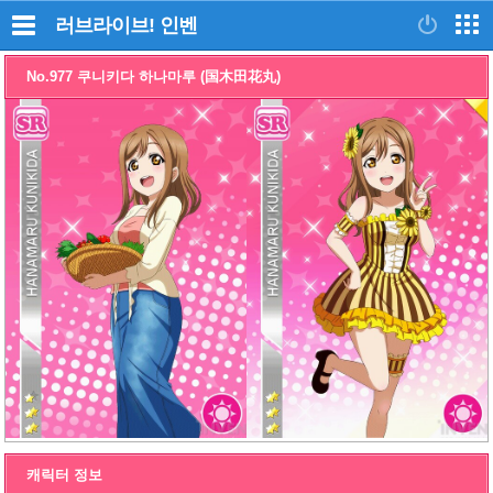
러브라이브!
인벤
No.977 쿠니키다 하나마루 (国木田花丸)
캐릭터 정보