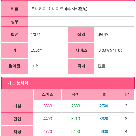
이름
쿠니키다 하나마루 (国木田花丸)
성우
학년
1학년
생일
3월4일
키
152cm
사이즈
Ｂ83Ｗ57Ｈ83
혈액형
Ｏ형
취미
読書
카드 능력치
스마일
퓨어
쿨
HP
기본
3660
2380
2790
3
만렙
4490
3210
3620
3
각성
4770
3490
3900
4