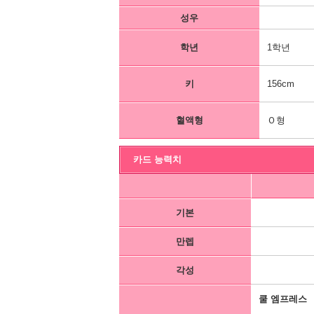
성우
학년
1학년
키
156cm
혈액형
Ｏ형
카드 능력치
기본
만렙
각성
쿨 엠프레스