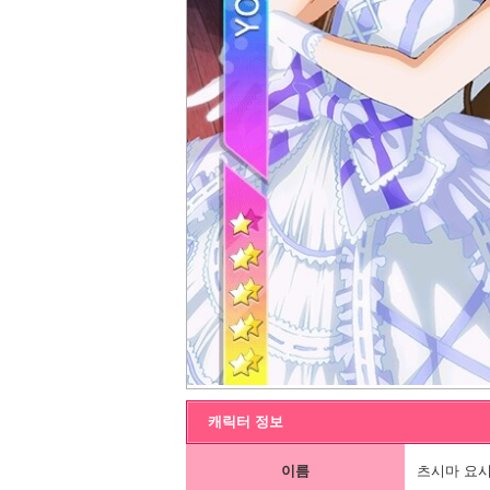
캐릭터 정보
이름
츠시마 요시