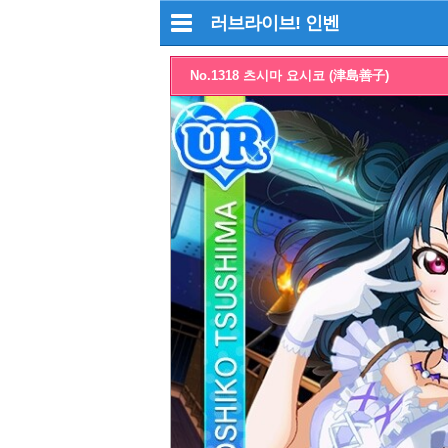
러브라이브!
인벤
No.1318 츠시마 요시코 (津島善子)