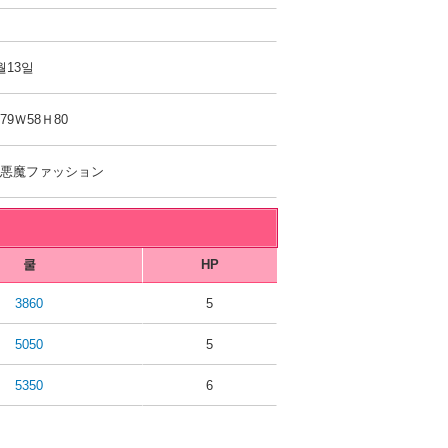
월13일
79Ｗ58Ｈ80
小悪魔ファッション
쿨
HP
3860
5
5050
5
5350
6