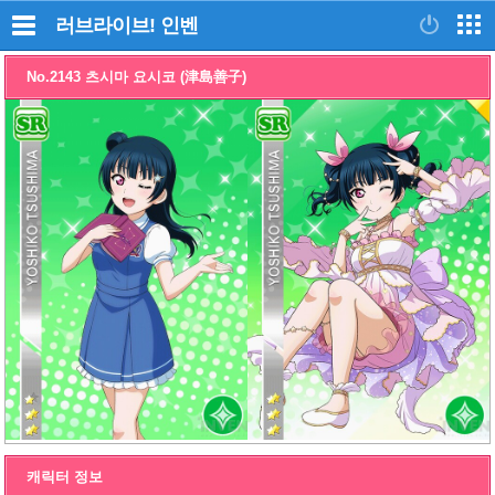
러브라이브!
인벤
No.2143 츠시마 요시코 (津島善子)
캐릭터 정보