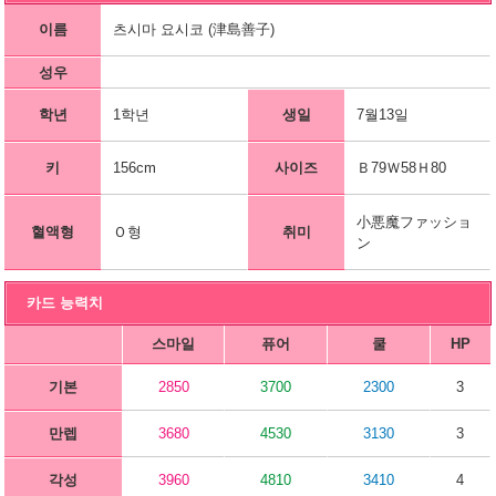
이름
츠시마 요시코 (津島善子)
성우
학년
1학년
생일
7월13일
키
156cm
사이즈
Ｂ79Ｗ58Ｈ80
小悪魔ファッショ
혈액형
Ｏ형
취미
ン
카드 능력치
스마일
퓨어
쿨
HP
기본
2850
3700
2300
3
만렙
3680
4530
3130
3
각성
3960
4810
3410
4